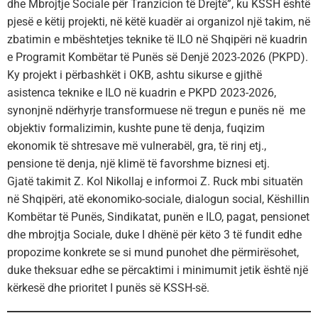
dhe Mbrojtje Sociale për Tranzicion të Drejtë”, ku KSSH është
pjesë e këtij projekti, në këtë kuadër ai organizoI një takim, në
zbatimin e mbështetjes teknike të ILO në Shqipëri në kuadrin
e Programit Kombëtar të Punës së Denjë 2023-2026 (PKPD).
Ky projekt i përbashkët i OKB, ashtu sikurse e gjithë
asistenca teknike e ILO në kuadrin e PKPD 2023-2026,
synonjnë ndërhyrje transformuese në tregun e punës në me
objektiv formalizimin, kushte pune të denja, fuqizim
ekonomik të shtresave më vulnerabël, gra, të rinj etj.,
pensione të denja, një klimë të favorshme biznesi etj.
Gjatë takimit Z. Kol Nikollaj e informoi Z. Ruck mbi situatën
në Shqipëri, atë ekonomiko-sociale, dialogun social, Këshillin
Kombëtar të Punës, Sindikatat, punën e ILO, pagat, pensionet
dhe mbrojtja Sociale, duke I dhënë për këto 3 të fundit edhe
propozime konkrete se si mund punohet dhe përmirësohet,
duke theksuar edhe se përcaktimi i minimumit jetik është një
kërkesë dhe prioritet I punës së KSSH-së.