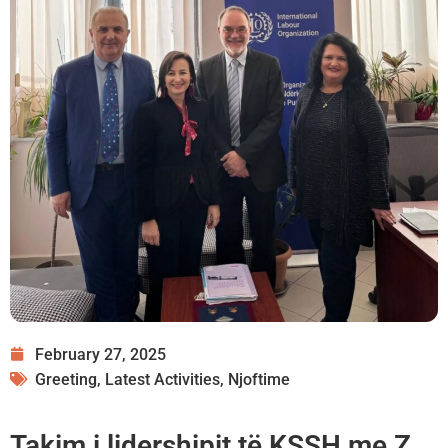
February 27, 2025
Greeting
,
Latest Activities
,
Njoftime
Takim i lidershipit të KSSH me Z.