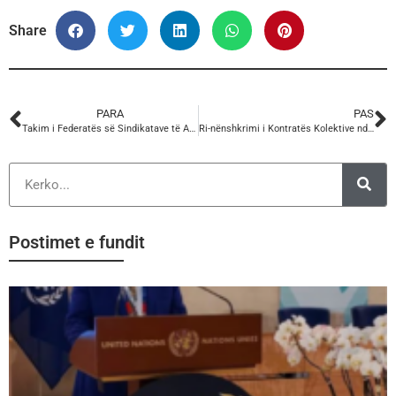
Share
PARA
PAS
Takim i Federatës së Sindikatave të Administratës Publike dhe Shërbimit Civil të Shqipërisë – FSAPSHCSH, anëtare e KSSH-së, me punonjësit e shërbimeve publike dhe të pastrim-gjelbërimit të Bashkisë Kolonjë.
Ri-nënshkrimi i Kontratës Kolektive ndërmjet Bashkisë Kolonjë dhe Federatës së Sindikatave të Administratës Publike dhe Shërbimit Civil të Shqipërisë – FSAPSHCSH, anëtare e KSSH-së
Postimet e fundit