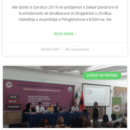
Me datën 6 Qershor 2019 në ambjentet e Selisë Qendrore të
Konfederatës së Sindikatave të Shqipërisë u zhvillua
mbledhja e Asambleja e Përgjithshme e KSSH-se. Ne
READ MORE »
06/06/2019
No Comments
LATEST ACTIVITIES