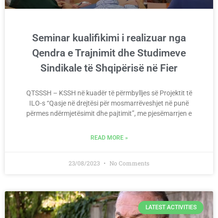
Seminar kualifikimi i realizuar nga
Qendra e Trajnimit dhe Studimeve
Sindikale të Shqipërisë në Fier
QTSSSH – KSSH në kuadër të përmbylljes së Projektit të
ILO-s “Qasje në drejtësi për mosmarrëveshjet në punë
përmes ndërmjetësimit dhe pajtimit”, me pjesëmarrjen e
READ MORE »
23/08/2023
No Comments
LATEST ACTIVITIES