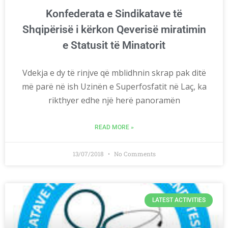
Konfederata e Sindikatave të
Shqipërisë i kërkon Qeverisë miratimin
e Statusit të Minatorit
Vdekja e dy të rinjve që mblidhnin skrap pak ditë
më parë në ish Uzinën e Superfosfatit në Laç, ka
rikthyer edhe një herë panoramën
READ MORE »
13/07/2018
No Comments
LATEST ACTIVITIES