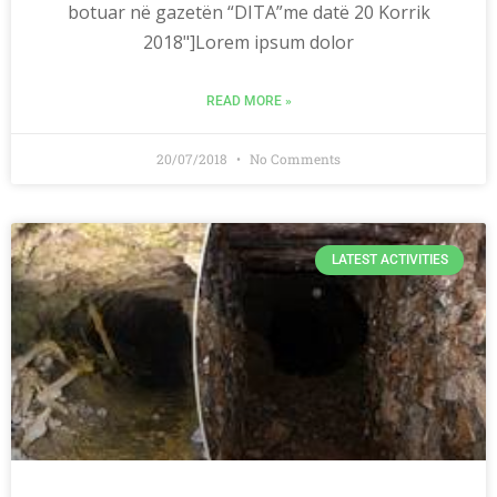
botuar në gazetën “DITA”me datë 20 Korrik
2018"]Lorem ipsum dolor
READ MORE »
20/07/2018
No Comments
LATEST ACTIVITIES