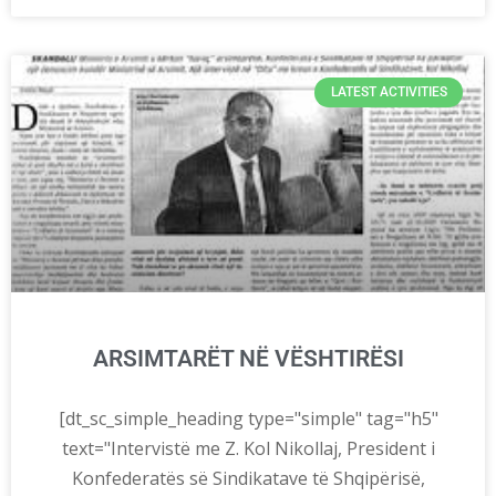
LATEST ACTIVITIES
ARSIMTARËT NË VËSHTIRËSI
[dt_sc_simple_heading type="simple" tag="h5"
text="Intervistë me Z. Kol Nikollaj, President i
Konfederatës së Sindikatave të Shqipërisë,