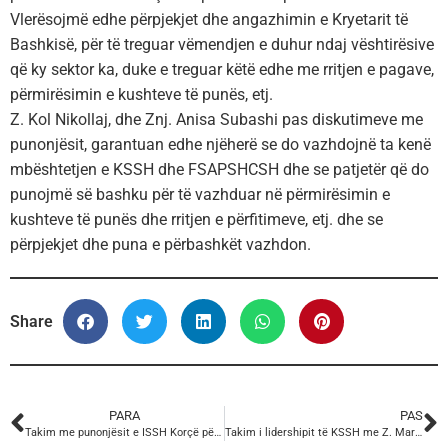
Vlerësojmë edhe përpjekjet dhe angazhimin e Kryetarit të
Bashkisë, për të treguar vëmendjen e duhur ndaj vështirësive
që ky sektor ka, duke e treguar këtë edhe me rritjen e pagave,
përmirësimin e kushteve të punës, etj.
Z. Kol Nikollaj, dhe Znj. Anisa Subashi pas diskutimeve me
punonjësit, garantuan edhe njëherë se do vazhdojnë ta kenë
mbështetjen e KSSH dhe FSAPSHCSH dhe se patjetër që do
punojmë së bashku për të vazhduar në përmirësimin e
kushteve të punës dhe rritjen e përfitimeve, etj. dhe se
përpjekjet dhe puna e përbashkët vazhdon.
Share
PARA
PAS
Takim me punonjësit e ISSH Korçë për çështjet sindikale dhe të punës në këtë institucion
Takim i lidershipit të KSSH me Z. Markus Ruck, specialist i lartë i ILO për çështjet e Mbrojtjes Sociale dhe Znj. Zhuljeta Harasani, Koordinatore e ILO-s për Shqipërinë.