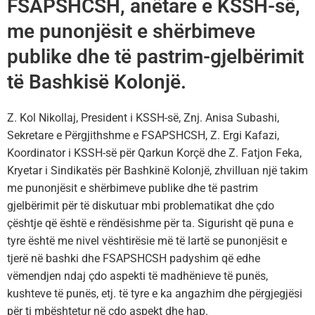
FSAPSHCSH, anëtare e KSSH-së,
me punonjësit e shërbimeve
publike dhe të pastrim-gjelbërimit
të Bashkisë Kolonjë.
Z. Kol Nikollaj, President i KSSH-së, Znj. Anisa Subashi,
Sekretare e Përgjithshme e FSAPSHCSH, Z. Ergi Kafazi,
Koordinator i KSSH-së për Qarkun Korçë dhe Z. Fatjon Feka,
Kryetar i Sindikatës për Bashkinë Kolonjë, zhvilluan një takim
me punonjësit e shërbimeve publike dhe të pastrim
gjelbërimit për të diskutuar mbi problematikat dhe çdo
çështje që është e rëndësishme për ta. Sigurisht që puna e
tyre është me nivel vështirësie më të lartë se punonjësit e
tjerë në bashki dhe FSAPSHCSH padyshim që edhe
vëmendjen ndaj çdo aspekti të madhënieve të punës,
kushteve të punës, etj. të tyre e ka angazhim dhe përgjegjësi
për ti mbështetur në çdo aspekt dhe hap.