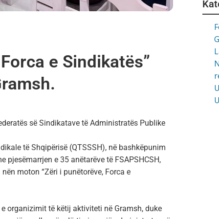
Kat
F
G
L
 Forca e Sindikatës”
N
r
Gramsh.
U
U
ederatës së Sindikatave të Administratës Publike
dikale të Shqipërisë (QTSSSH), në bashkëpunim
r me pjesëmarrjen e 35 anëtarëve të FSAPSHCSH,
 nën moton “Zëri i punëtorëve, Forca e
n e organizimit të këtij aktiviteti në Gramsh, duke