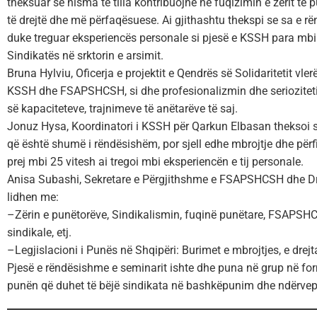
theksuar se nisma të tilla kontribuojnë në fuqizimin e zërit t
të drejtë dhe më përfaqësuese. Ai gjithashtu thekspi se sa e 
duke treguar eksperiencës personale si pjesë e KSSH para mbi 10 
Sindikatës në srktorin e arsimit.
Bruna Hylviu, Oficerja e projektit e Qendrës së Solidaritetit vl
KSSH dhe FSAPSHCSH, si dhe profesionalizmin dhe serioziteti
së kapaciteteve, trajnimeve të anëtarëve të saj.
Jonuz Hysa, Koordinatori i KSSH për Qarkun Elbasan theksoi s
që është shumë i rëndësishëm, por sjell edhe mbrojtje dhe përfit
prej mbi 25 vitesh ai tregoi mbi eksperiencën e tij personale.
Anisa Subashi, Sekretare e Përgjithshme e FSAPSHCSH dhe Dr
lidhen me:
–
Zërin e punëtorëve, Sindikalismin, fuqinë punëtare, FSAPSHCSH
sindikale, etj.
–
Legjislacioni i Punës në Shqipëri: Burimet e mbrojtjes, e drej
Pjesë e rëndësishme e seminarit ishte dhe puna në grup në fo
punën që duhet të bëjë sindikata në bashkëpunim dhe ndërvepr