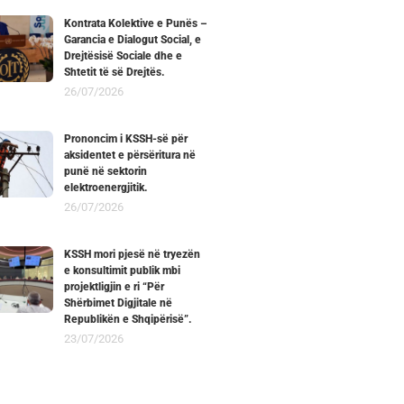
Kontrata Kolektive e Punës –
Garancia e Dialogut Social, e
Drejtësisë Sociale dhe e
Shtetit të së Drejtës.
26/07/2026
Prononcim i KSSH-së për
aksidentet e përsëritura në
punë në sektorin
elektroenergjitik.
26/07/2026
KSSH mori pjesë në tryezën
e konsultimit publik mbi
projektligjin e ri “Për
Shërbimet Digjitale në
Republikën e Shqipërisë”.
23/07/2026