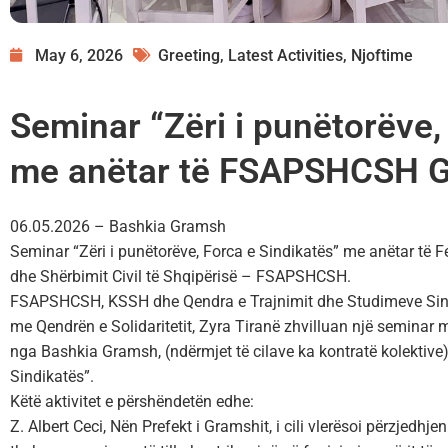
May 6, 2026
Greeting
,
Latest Activities
,
Njoftime
Seminar “Zëri i punëtorëve,
me anëtar të FSAPSHCSH 
06.05.2026 – Bashkia Gramsh
Seminar “Zëri i punëtorëve, Forca e Sindikatës” me anëtar të F
dhe Shërbimit Civil të Shqipërisë – FSAPSHCSH.
FSAPSHCSH, KSSH dhe Qendra e Trajnimit dhe Studimeve Sin
me Qendrën e Solidaritetit, Zyra Tiranë zhvilluan një semina
nga Bashkia Gramsh, (ndërmjet të cilave ka kontratë kolektive)
Sindikatës”.
Këtë aktivitet e përshëndetën edhe:
Z. Albert Ceci, Nën Prefekt i Gramshit, i cili vlerësoi përzjedhje