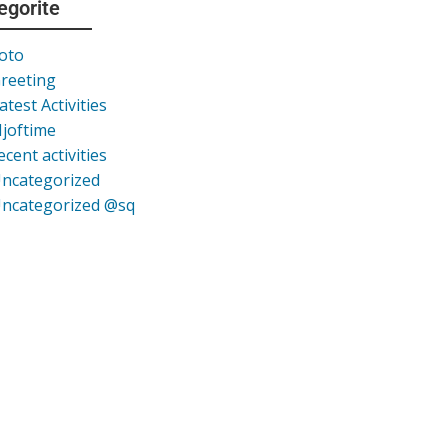
egorite
oto
reeting
atest Activities
joftime
ecent activities
ncategorized
ncategorized @sq