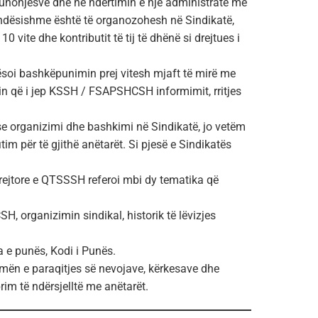
ë punonjësve dhe në ndërtimin e një administrate më
rëndësishme është të organozohesh në Sindikatë,
vite dhe kontributit të tij të dhënë si drejtues i
erësoi bashkëpunimin prej vitesh mjaft të mirë me
n që i jep KSSH / FSAPSHCSH informimit, rritjes
e organizimi dhe bashkimi në Sindikatë, jo vetëm
im për të gjithë anëtarët. Si pjesë e Sindikatës
ejtore e QTSSSH referoi mbi dy tematika që
, organizimin sindikal, historik të lëvizjes
ta e punës, Kodi i Punës.
rmën e paraqitjes së nevojave, kërkesave dhe
im të ndërsjelltë me anëtarët.