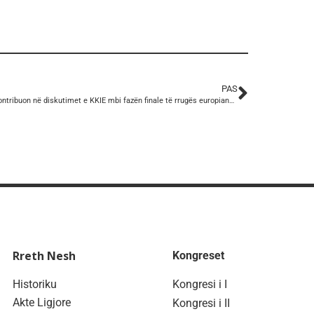
PAS
KSSH kontribuon në diskutimet e KKIE mbi fazën finale të rrugës europiane të Shqipërisë.
Rreth Nesh
Kongreset
Historiku
Kongresi i I
Akte Ligjore
Kongresi i II