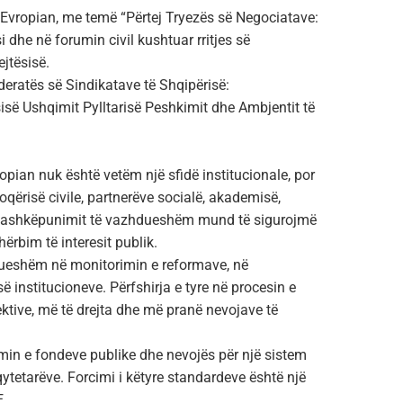
vropian, me temë “Përtej Tryezës së Negociatave:
 dhe në forumin civil kushtuar rritjes së
jtësisë.
deratës së Sindikatave të Shqipërisë:
isë Ushqimit Pylltarisë Peshkimit dhe Ambjentit të
opian nuk është vetëm një sfidë institucionale, por
qërisë civile, partnerëve socialë, akademisë,
e bashkëpunimit të vazhdueshëm mund të sigurojmë
ërbim të interesit publik.
ësueshëm në monitorimin e reformave, në
 institucioneve. Përfshirja e tyre në procesin e
ektive, më të drejta dhe më pranë nevojave të
in e fondeve publike dhe nevojës për një sistem
ytetarëve. Forcimi i këtyre standardeve është një
E.