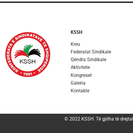
KSSH
Kreu
Federatat Sindikale
Qëndra Sindikale
Aktivitete
Kongreset
Galeria
Kontakte
© 2022 KSSH. Të gjitha të drejta