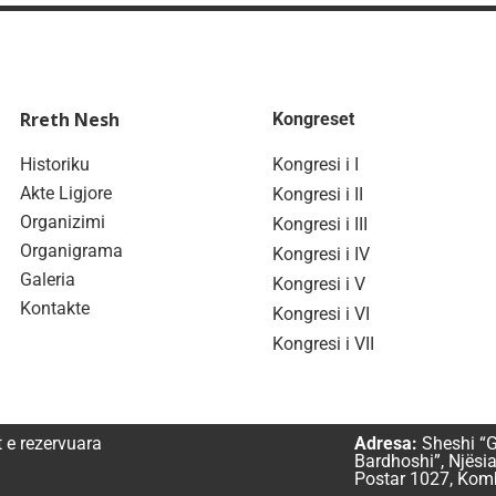
Rreth Nesh
Kongreset
Historiku
Kongresi i I
Akte Ligjore
Kongresi i II
Organizimi
Kongresi i III
Organigrama
Kongresi i IV
Galeria
Kongresi i V
Kontakte
Kongresi i VI
Kongresi i VII
t e rezervuara
Adresa:
Sheshi “G
Bardhoshi”, Njësia
Postar 1027, Komb