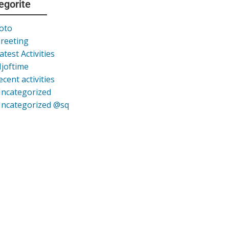
egorite
oto
reeting
atest Activities
joftime
ecent activities
ncategorized
ncategorized @sq