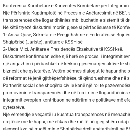
Konferenca Kombëtare e Konventës Kombëtare për Integrimin E
Një Përfshirje Kuptimplotë në Procesin e Anëtarësimit në BE”, si
transparencës dhe llogaridhënies mbi buxhetin e sistemit të dre
Në këtë tryezë diskutimi morën pjesë si përfaqësuese të Konfe
1- Anisa Qose, Sekretare e Peëgjithshme e Federatës së Bujqës
Shqipërisë (Juriste), anëtare e KSSH-së.
2- Ueda Mici, Anëtare e Presidencës Ekzekutive të KSSH-së.
Diskutimet konfirmuan edhe një herë se procesi i integrimit evr
një angazhim i përbashkët që kërkon pjesëmarrjen aktive të sho
biznesit dhe qytetarëve. Vetëm përmes dialogut të hapur dh
që reformat të jenë gjithëpërfshirëse, të qëndrueshme dhe në sh
Partnerët social dhe shoqëria civile kanë një rol të pazëvend
promovimin e transparencës dhe në forcimin e llogaridhënies së
integrimit evropian kontribuon në ndërtimin e politikave më ef
qytetarëve.
Një vëmendje e veçantë iu kushtua transparencës në menaxhim
drejtësie më të hapur, më efikas dhe më të përgjegjshëm ndaj q
element kyç në rrugëtimin e Shqipërisë drejt anëtarësimit në B