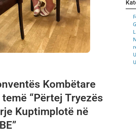
Kat
F
G
L
N
r
U
U
onventës Kombëtare
 temë “Përtej Tryezës
rje Kuptimplotë në
 BE”