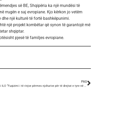
 vëmendjes së BE, Shqipëria ka një mundësi të
në rrugën e saj evropiane. Kjo kërkon jo vetëm
 dhe një kulturë të fortë bashkëpunimi.
është një projekt kombëtar që synon të garantojë më
etar shqiptar.
tësisht pjesë të familjes evropiane.
PAS
Trajnim i ILO “Fuqizimi i të rinjve përmes njohurive për të drejtat e tyre në punë”.