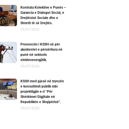
Kontrata Kolektive e Punës –
Garancia e Dialogut Social, e
Drejtësisë Sociale dhe e
Shtetit të së Drejtës.
26/07/2026
Prononcim i KSSH-së për
aksidentet e përsëritura në
punë në sektorin
elektroenergjitik.
26/07/2026
KSSH mori pjesë në tryezën
e konsultimit publik mbi
projektligjin e ri “Për
Shërbimet Digjitale në
Republikën e Shqipërisë”.
23/07/2026