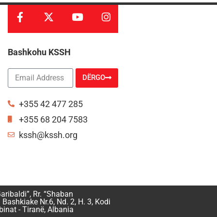
Bashkohu KSSH
DËRGO
Alternative:
+355 42 477 285
+355 68 204 7583
kssh@kssh.org
aribaldi”, Rr. “Shaban
 Bashkiake Nr.6, Nd. 2, H. 3, Kodi
inat - Tiranë, Albania