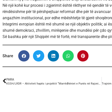
Në një kohë kur procesi i zgjerimit është rikthyer në qendër të
rëndësishme për të përshpejtuar reformat dhe për të avancuar 
angazhim institucional, por edhe mbështetje të gjerë shoqërore
Integrimi evropian është më shumë se një objektiv politik; ai 
shumë demokraci, zhvillim, mirëqenie dhe mundësi për çdo qyt
Së bashku për një Shqipëri më të fortë, më transparente dhe plo
Share
PARA
KSSH/LRDR – Aktiviteti hapës i projektit “Marrëdhëniet e Punës në Rajonin e Danubit”.