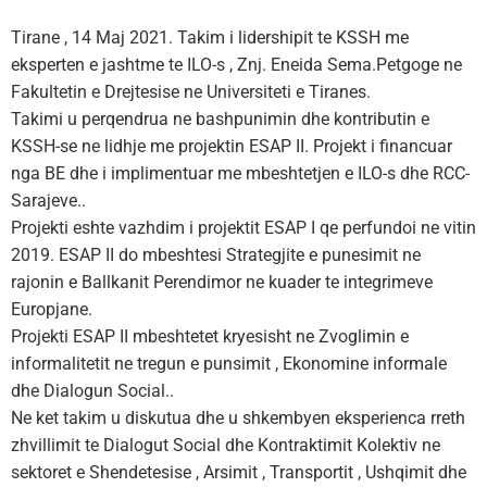
Tirane , 14 Maj 2021. Takim i lidershipit te KSSH me
eksperten e jashtme te ILO-s , Znj. Eneida Sema.Petgoge ne
Fakultetin e Drejtesise ne Universiteti e Tiranes.
Takimi u perqendrua ne bashpunimin dhe kontributin e
KSSH-se ne lidhje me projektin ESAP II. Projekt i financuar
nga BE dhe i implimentuar me mbeshtetjen e ILO-s dhe RCC-
Sarajeve..
Projekti eshte vazhdim i projektit ESAP I qe perfundoi ne vitin
2019. ESAP II do mbeshtesi Strategjite e punesimit ne
rajonin e Ballkanit Perendimor ne kuader te integrimeve
Europjane.
Projekti ESAP II mbeshtetet kryesisht ne Zvoglimin e
informalitetit ne tregun e punsimit , Ekonomine informale
dhe Dialogun Social..
Ne ket takim u diskutua dhe u shkembyen eksperienca rreth
zhvillimit te Dialogut Social dhe Kontraktimit Kolektiv ne
sektoret e Shendetesise , Arsimit , Transportit , Ushqimit dhe