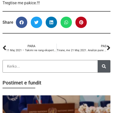
Tregtise me pakice.!!!
Share
PARA
PAS
11 Maj 2021 – Takimi ne rang ekspertesh te ekonomise i rajonit te Ballkanit Perendimor
Tirane, me 21 Maj 2021. Analize pune me drejtuesit kryesore te KSSH-se.
Postimet e fundit