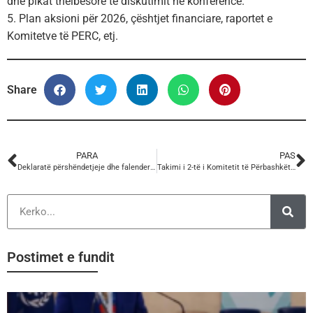
dhe pikat thelbësore të diskutimit në konferencë.
5. Plan aksioni për 2026, çështjet financiare, raportet e
Komitetve të PERC, etj.
Share
PARA
PAS
Deklaratë përshëndetjeje dhe falenderimi të 2 Komisioneve Parlamentare.
Takimi i 2-të i Komitetit të Përbashkët Këshillimor BE–Shqipëri.
Postimet e fundit