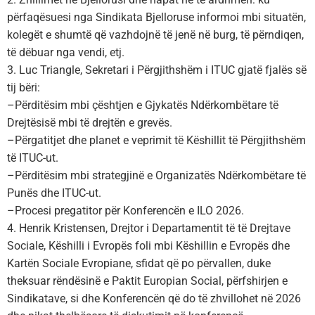
përfaqësuesi nga Sindikata Bjelloruse informoi mbi situatën,
kolegët e shumtë që vazhdojnë të jenë në burg, të përndiqen,
të dëbuar nga vendi, etj.
3. Luc Triangle, Sekretari i Përgjithshëm i ITUC gjatë fjalës së
tij bëri:
–
Përditësim mbi çështjen e Gjykatës Ndërkombëtare të
Drejtësisë mbi të drejtën e grevës.
–
Përgatitjet dhe planet e veprimit të Këshillit të Përgjithshëm
të ITUC-ut.
–
Përditësim mbi strategjinë e Organizatës Ndërkombëtare të
Punës dhe ITUC-ut.
–
Procesi pregatitor për Konferencën e ILO 2026.
4. Henrik Kristensen, Drejtor i Departamentit të të Drejtave
Sociale, Këshilli i Evropës foli mbi Këshillin e Evropës dhe
Kartën Sociale Evropiane, sfidat që po përvallen, duke
theksuar rëndësinë e Paktit Europian Social, përfshirjen e
Sindikatave, si dhe Konferencën që do të zhvillohet në 2026