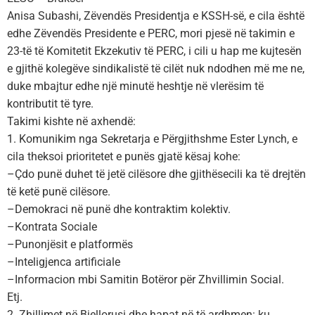
Anisa Subashi, Zëvendës Presidentja e KSSH-së, e cila është
edhe Zëvendës Presidente e PERC, mori pjesë në takimin e
23-të të Komitetit Ekzekutiv të PERC, i cili u hap me kujtesën
e gjithë kolegëve sindikalistë të cilët nuk ndodhen më me ne,
duke mbajtur edhe një minutë heshtje në vlerësim të
kontributit të tyre.
Takimi kishte në axhendë:
1.
Komunikim nga Sekretarja e Përgjithshme Ester Lynch, e
cila theksoi prioritetet e punës gjatë kësaj kohe:
–
Çdo punë duhet të jetë cilësore dhe gjithësecili ka të drejtën
të ketë punë cilësore.
–
Demokraci në punë dhe kontraktim kolektiv.
–
Kontrata Sociale
–
Punonjësit e platformës
–
Inteligjenca artificiale
–
Informacion mbi Samitin Botëror për Zhvillimin Social.
Etj.
2. Zhillimet në Bjellorusi dhe hapat në të ardhmen: ku