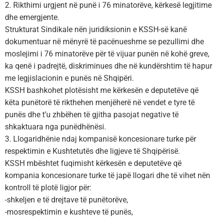
2. Rikthimi urgjent në punë i 76 minatorëve, kërkesë legjitime
dhe emergjente.
Strukturat Sindikale nën juridiksionin e KSSH-së kanë
dokumentuar në mënyrë të pacënueshme se pezullimi dhe
moslejimi i 76 minatorëve për të vijuar punën në kohë greve,
ka qenë i padrejtë, diskriminues dhe në kundërshtim të hapur
me legjislacionin e punës në Shqipëri.
KSSH bashkohet plotësisht me kërkesën e deputetëve që
këta punëtorë të rikthehen menjëherë në vendet e tyre të
punës dhe t’u zhbëhen të gjitha pasojat negative të
shkaktuara nga punëdhënësi.
3. Llogaridhënie ndaj kompanisë koncesionare turke për
respektimin e Kushtetutës dhe ligjeve të Shqipërisë.
KSSH mbështet fuqimisht kërkesën e deputetëve që
kompania koncesionare turke të japë llogari dhe të vihet nën
kontroll të plotë ligjor për:
-shkeljen e të drejtave të punëtorëve,
-mosrespektimin e kushteve të punës,