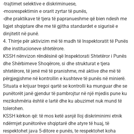
-trajtimet selektive e diskriminuese,
-mosrespektimin e orarit zyrtar të punës,
-dhe praktikave të tjera të papranueshme që bien ndesh me
ligjet shqiptare dhe me të gjitha standardet e sigurisë e
dinjitetit në punë.
4. Thirrje për aktivizim më të madh të Inspektoratit të Punës
dhe institucioneve shtetërore.
KSSH nënvizon rëndësinë që Inspektorati Shtetëror i Punës
dhe Shërbimeve Shoqërore, si dhe strukturat e tjera
shtetërore, të jenë më të pranishme, më aktive dhe më të
përgjegjshme në kontrollin e kushteve të punës në minierë.
Situata e krijuar tregoi qartë se kontrolli ka munguar dhe se
punëtorët janë gjendur të pambrojtur në një mjedis pune ku
rrezikshmëria është e lartë dhe ku abuzimet nuk mund të
tolerohen.
KSSH kërkon që: të mos ketë asnjë lloj diskriminimi etnik
ndërmjet punëtorëve shqiptarë dhe atyre të huaj, të
respektohet java 5-ditore e punës, te respektohet koha