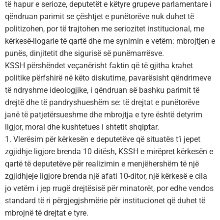
të hapur e serioze, deputetët e këtyre grupeve parlamentare i
qëndruan parimit se çështjet e punëtorëve nuk duhet të
politizohen, por të trajtohen me seriozitet institucional, me
kërkesë-llogarie të qartë dhe me synimin e vetëm: mbrojtjen e
punës, dinjitetit dhe sigurisë së punëmarrësve.
KSSH përshëndet veçanërisht faktin që të gjitha krahet
politike përfshirë në këto diskutime, pavarësisht qëndrimeve
të ndryshme ideologjike, i qëndruan së bashku parimit të
drejtë dhe të pandryshueshëm se: të drejtat e punëtorëve
janë të patjetërsueshme dhe mbrojtja e tyre është detyrim
ligjor, moral dhe kushtetues i shtetit shqiptar.
1. Vlerësim për kërkesën e deputetëve që situatës t’i jepet
zgjidhje ligjore brenda 10 ditësh, KSSH e mirëpret kërkesën e
qartë të deputetëve për realizimin e menjëhershëm të një
zgjidhjeje ligjore brenda një afati 10-ditor, një kërkesë e cila
jo vetëm i jep rrugë drejtësisë për minatorët, por edhe vendos
standard të ri përgjegjshmërie për institucionet që duhet të
mbrojnë të drejtat e tyre.