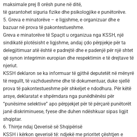
maksimale prej 8 orësh pune në ditë,
të garantohet siguria fizike dhe psikologjike e punëtorëve.
5. Greva e minatorëve – e ligjshme, e organizuar dhe e
bazuar në prova të pakontestueshme.
Greva e minatorëve të Spaçit u organizua nga KSSH, një
sindikatë plotësisht e ligjshme, andaj çdo përpjekje për ta
delegjitimuar atë është e padrejtë dhe e padenjë për një shtet
që synon integrimin europian dhe respektimin e të drejtave të
njeriut.
KSSH deklaron se ka informuar të gjithë deputetët në mënyrë
të rregullt, të vazhdueshme dhe të dokumentuar, duke sjellë
prova të pakontestueshme për shkeljet e ndodhura. Për këtë
arsye, deklaratat e shpërndara nga punëdhënësi për
“punësime selektive” apo përpjekjet për të përçarë punëtorët
janë diskriminuese, fyese dhe duhen ndëshkuar sipas ligjit
shqiptar.
6. Thirrje ndaj Qeverisë së Shqipërisë
KSSH i kërkon qeverisë të: ndjekë me prioritet çështjen e