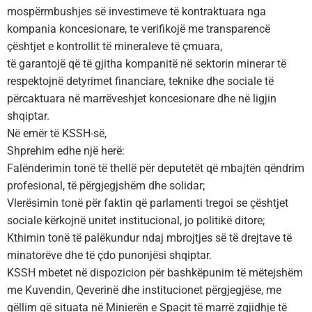
mospërmbushjes së investimeve të kontraktuara nga
kompania koncesionare, te verifikojë me transparencë
çështjet e kontrollit të mineraleve të çmuara,
të garantojë që të gjitha kompanitë në sektorin minerar të
respektojnë detyrimet financiare, teknike dhe sociale të
përcaktuara në marrëveshjet koncesionare dhe në ligjin
shqiptar.
Në emër të KSSH-së,
Shprehim edhe një herë:
Falënderimin tonë të thellë për deputetët që mbajtën qëndrim
profesional, të përgjegjshëm dhe solidar;
Vlerësimin tonë për faktin që parlamenti tregoi se çështjet
sociale kërkojnë unitet institucional, jo politikë ditore;
Kthimin tonë të palëkundur ndaj mbrojtjes së të drejtave të
minatorëve dhe të çdo punonjësi shqiptar.
KSSH mbetet në dispozicion për bashkëpunim të mëtejshëm
me Kuvendin, Qeverinë dhe institucionet përgjegjëse, me
qëllim që situata në Minierën e Spaçit të marrë zgjidhje të