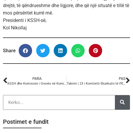
drejtë, të qëndrueshme dhe ligjore, dhe që një situatë e tillë të
mos përsëritet kurrë më.
Presidenti i KSSH-së,
Kol Nikollaj
Share
PARA
PAS
KSSH dhe Komisioni i Grevës në Komisionet Parlamentare.
Takimi i 23 i Komitetit Ekzekutiv të PERC-Këshilli Pan-Europian Rajonal.
Postimet e fundit