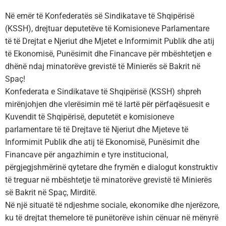
Në emër të Konfederatës së Sindikatave të Shqipërisë
(KSSH), drejtuar deputetëve të Komisioneve Parlamentare
të të
Drejtat e Njeriut
dhe Mjetet e Informimit Publik dhe atij
të Ekonomisë, Punësimit dhe Financave për mbështetjen e
dhënë ndaj minatorëve grevistë të Minierës së Bakrit në
Spaç!
Konfederata e Sindikatave të Shqipërisë (KSSH) shpreh
mirënjohjen dhe vlerësimin më të lartë për përfaqësuesit e
Kuvendit të Shqipërisë, deputetët e komisioneve
parlamentare të të
Drejtave të Njeriut
dhe Mjeteve të
Informimit Publik dhe atij të Ekonomisë, Punësimit dhe
Financave për angazhimin e tyre institucional,
përgjegjshmërinë qytetare dhe frymën e dialogut konstruktiv
të treguar në mbështetje të minatorëve grevistë të Minierës
së Bakrit në Spaç, Mirditë.
Në një situatë të ndjeshme sociale, ekonomike dhe njerëzore,
ku të drejtat themelore të punëtorëve ishin cënuar në mënyrë