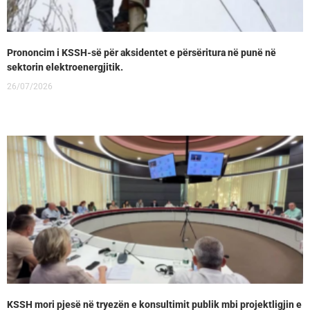
Prononcim i KSSH-së për aksidentet e përsëritura në punë në
sektorin elektroenergjitik.
26/07/2026
KSSH mori pjesë në tryezën e konsultimit publik mbi projektligjin e