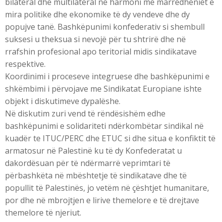
bilateral dhe multilateral në harmoni me marrëdhëniet e
mira politike dhe ekonomike të dy vendeve dhe dy
popujve tanë. Bashkëpunimi konfederativ si shembull
suksesi u theksua si nevojë për tu shtrirë dhe në
rrafshin profesional apo teritorial midis sindikatave
respektive.
Koordinimi i proceseve integruese dhe bashkëpunimi e
shkëmbimi i përvojave me Sindikatat Europiane ishte
objekt i diskutimeve dypalëshe.
Në diskutim zuri vend të rëndësishëm edhe
bashkëpunimi e solidariteti ndërkombëtar sindikal në
kuadër te ITUC/PERC dhe ETUC si dhe situa e konfiktit të
armatosur në Palestinë ku të dy Konfederatat u
dakordësuan për të ndërmarrë veprimtari të
përbashkëta në mbështetje të sindikatave dhe të
popullit të Palestinës, jo vetëm në çështjet humanitare,
por dhe në mbrojtjen e lirive themelore e të drejtave
themelore të njeriut.