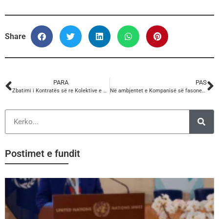
Share
PARA
PAS
Zbatimi i Kontratës së re Kolektive e Punës, KSSH-AKPA.
Në ambjentet e Kompanisë së fasonerisë në Shkodër, u zhvillua një takim pune
Postimet e fundit