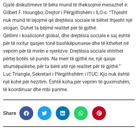
Gjatë diskutimeve të bëra mund të theksojmë mesazhet e:
Gilbert F. Houngbo, Drejtor i Përgjithshëm i ILO-s: “Thjesht
nuk mund të lejojmë që drejtësia sociale të bëhet thjesht një
slogan. Duhet ta bëjmë realitet për të gjithë.
Qëllimi i koalicionit global, dhe drejtësia sociale e saj është
për të nxitur qasjen tonë bashkëpunuese dhe të kthehet në
veprim për të mirën e njerëzve. Drejtësia sociale shtrihet
përtej botës së punës. Na merr të gjithë ne, një qasje
shumëpalëshe, për ta bërë atë një realitet për të gjithë.”
Luc Triangle, Sekretari i Përgjithshëm i ITUC: Kjo nuk është
një kohë për hezitim. Është koha për veprim të guximshëm,
të koordinuar dhe mbi parime.
Share