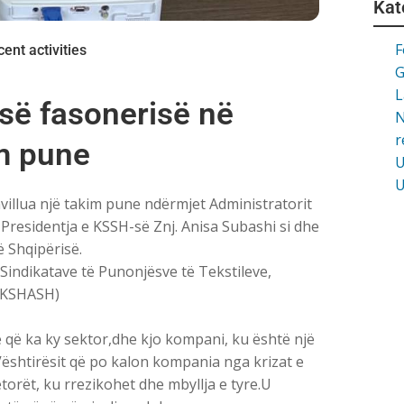
Kat
F
cent activities
G
L
së fasonerisë në
N
r
im pune
U
U
illua një takim pune ndërmjet Administratorit
residentja e KSSH-së Znj. Anisa Subashi si dhe
ë Shqipërisë.
Sindikatave të Punonjësve të Tekstileve,
PTKSHASH)
që ka ky sektor,dhe kjo kompani, ku është një
ështirësit që po kalon kompania nga krizat e
ët, ku rrezikohet dhe mbyllja e tyre.U