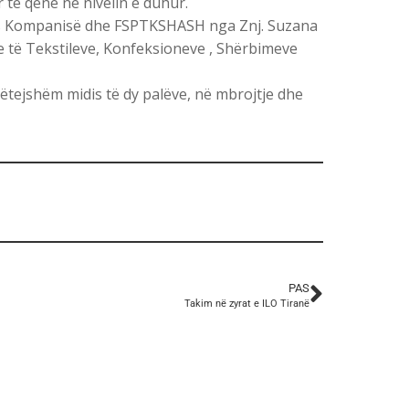
 të qënë në nivelin e duhur.
dis Kompanisë dhe FSPTKSHASH nga Znj. Suzana
e të Tekstileve, Konfeksioneve , Shërbimeve
ëtejshëm midis të dy palëve, në mbrojtje dhe
PAS
Takim në zyrat e ILO Tiranë