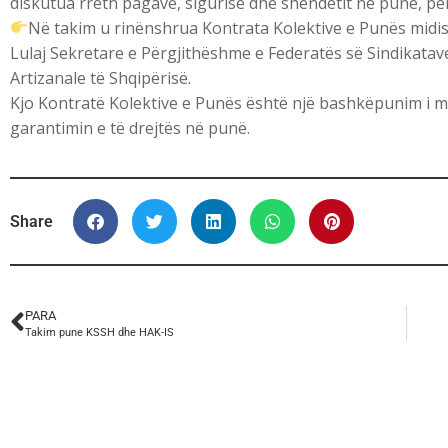
diskutua rreth pagave, sigurisë dhe shëndetit në punë, për
Në takim u rinënshrua Kontrata Kolektive e Punës mi
Lulaj Sekretare e Përgjithëshme e Federatës së Sindikatav
Artizanale të Shqipërisë.
Kjo Kontratë Kolektive e Punës është një bashkëpunim i m
garantimin e të drejtës në punë.
Share
PARA
Takim pune KSSH dhe HAK-IS