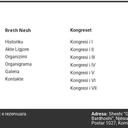
Rreth Nesh
Kongreset
Historiku
Kongresi i I
Akte Ligjore
Kongresi i II
Organizimi
Kongresi i III
Organigrama
Kongresi i IV
Galeria
Kongresi i V
Kontakte
Kongresi i VI
Kongresi i VII
t e rezervuara
Adresa:
Sheshi “G
Bardhoshi”, Njësia
Postar 1027, Komb