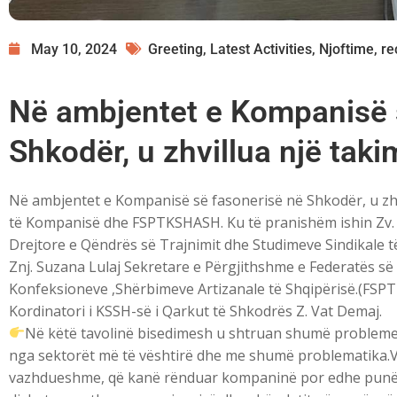
May 10, 2024
Greeting
,
Latest Activities
,
Njoftime
,
re
Në ambjentet e Kompanisë 
Shkodër, u zhvillua një tak
Në ambjentet e Kompanisë së fasonerisë në Shkodër, u zhv
të Kompanisë dhe FSPTKSHASH. Ku të pranishëm ishin Zv. P
Drejtore e Qëndrës së Trajnimit dhe Studimeve Sindikale t
Znj. Suzana Lulaj Sekretare e Përgjithshme e Federatës së 
Konfeksioneve ,Shërbimeve Artizanale të Shqipërisë.(FS
Kordinatori i KSSH-së i Qarkut të Shkodrës Z. Vat Demaj.
Në këtë tavolinë bisedimesh u shtruan shumë probleme 
nga sektorët më të vështirë dhe me shumë problematika.V
vazhdueshme, që kanë rënduar kompaninë por edhe punëtor