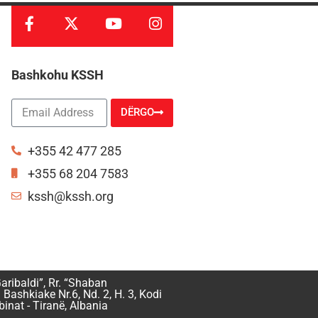
Bashkohu KSSH
DËRGO
Alternative:
+355 42 477 285
+355 68 204 7583
kssh@kssh.org
aribaldi”, Rr. “Shaban
 Bashkiake Nr.6, Nd. 2, H. 3, Kodi
inat - Tiranë, Albania