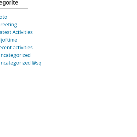
egorite
oto
reeting
atest Activities
joftime
ecent activities
ncategorized
ncategorized @sq