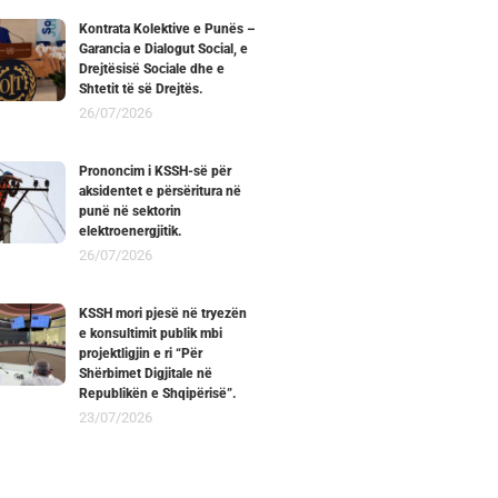
Kontrata Kolektive e Punës –
Garancia e Dialogut Social, e
Drejtësisë Sociale dhe e
Shtetit të së Drejtës.
26/07/2026
Prononcim i KSSH-së për
aksidentet e përsëritura në
punë në sektorin
elektroenergjitik.
26/07/2026
KSSH mori pjesë në tryezën
e konsultimit publik mbi
projektligjin e ri “Për
Shërbimet Digjitale në
Republikën e Shqipërisë”.
23/07/2026