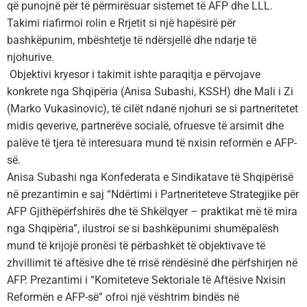
që punojnë për të përmirësuar sistemet të AFP dhe LLL.
Takimi riafirmoi rolin e Rrjetit si një hapësirë për
bashkëpunim, mbështetje të ndërsjellë dhe ndarje të
njohurive.
Objektivi kryesor i takimit ishte paraqitja e përvojave
konkrete nga Shqipëria (Anisa Subashi, KSSH) dhe Mali i Zi
(Marko Vukasinovic), të cilët ndanë njohuri se si partneritetet
midis qeverive, partnerëve socialë, ofruesve të arsimit dhe
palëve të tjera të interesuara mund të nxisin reformën e AFP-
së.
Anisa Subashi nga Konfederata e Sindikatave të Shqipërisë
në prezantimin e saj “Ndërtimi i Partneriteteve Strategjike për
AFP Gjithëpërfshirës dhe të Shkëlqyer – praktikat më të mira
nga Shqipëria”, ilustroi se si bashkëpunimi shumëpalësh
mund të krijojë pronësi të përbashkët të objektivave të
zhvillimit të aftësive dhe të rrisë rëndësinë dhe përfshirjen në
AFP. Prezantimi i “Komiteteve Sektoriale të Aftësive Nxisin
Reformën e AFP-së” ofroi një vështrim bindës në