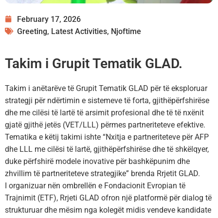
February 17, 2026
Greeting
,
Latest Activities
,
Njoftime
Takim i Grupit Tematik GLAD.
Takim i anëtarëve të Grupit Tematik GLAD për të eksploruar
strategji për ndërtimin e sistemeve të forta, gjithëpërfshirëse
dhe me cilësi të lartë të arsimit profesional dhe të të nxënit
gjatë gjithë jetës (VET/LLL) përmes partneriteteve efektive.
Tematika e këtij takimi ishte “Nxitja e partneriteteve për AFP
dhe LLL me cilësi të lartë, gjithëpërfshirëse dhe të shkëlqyer,
duke përfshirë modele inovative për bashkëpunim dhe
zhvillim të partneriteteve strategjike” brenda Rrjetit GLAD.
I organizuar nën ombrellën e Fondacionit Evropian të
Trajnimit (ETF), Rrjeti GLAD ofron një platformë për dialog të
strukturuar dhe mësim nga kolegët midis vendeve kandidate