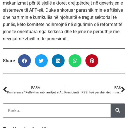
mekanizmat për të sjellë aktorët drejtpërdrejt në qeverisjen e
sistemeve të AFP-së. Duke ankoruar parashikimin e aftësive
dhe hartimin e kurrikulës në njohuritë e tregut sektorial të
punës, këto komitete ndihmojnë në sigurimin që reformat të
jenë të orientuara nga kërkesa dhe të jenë në përputhje me
nevojat në zhvillim të punësimit.
Share
PARA
PAS
Konferenca “Reflektim mbi arritjet e Agjendës së Reformave dhe eksplorimi i mundësive të ardhshme”.
Presidenti i KSSH-së përshëndet minatorët e Bulqizës në 78-vjetorin e Minierës së Kromit.