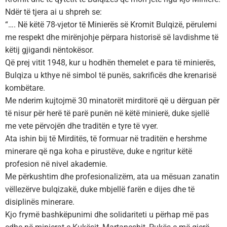
Ndër të tjera ai u shpreh se:
“…. Në këtë 78-vjetor të Minierës së Kromit Bulqizë, përulemi
me respekt dhe mirënjohje përpara historisë së lavdishme të
këtij gjigandi nëntokësor.
Që prej vitit 1948, kur u hodhën themelet e para të minierës,
Bulqiza u kthye në simbol të punës, sakrificës dhe krenarisë
kombëtare.
Me nderim kujtojmë 30 minatorët mirditorë që u dërguan për
të nisur për herë të parë punën në këtë minierë, duke sjellë
me vete përvojën dhe traditën e tyre të vyer.
Ata ishin bij të Mirditës, të formuar në traditën e hershme
minerare që nga koha e pirustëve, duke e ngritur këtë
profesion në nivel akademie.
Me përkushtim dhe profesionalizëm, ata ua mësuan zanatin
vëllezërve bulqizakë, duke mbjellë farën e dijes dhe të
disiplinës minerare.
Kjo frymë bashkëpunimi dhe solidariteti u përhap më pas