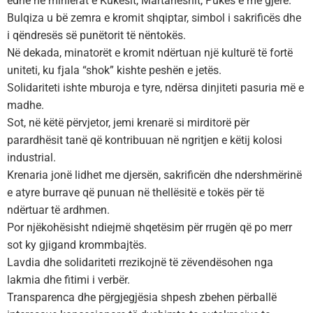
edhe në minierat e Kukësit, Martaneshit, Pukës e më gjerë.
Bulqiza u bë zemra e kromit shqiptar, simbol i sakrificës dhe
i qëndresës së punëtorit të nëntokës.
Në dekada, minatorët e kromit ndërtuan një kulturë të fortë
uniteti, ku fjala “shok” kishte peshën e jetës.
Solidariteti ishte mburoja e tyre, ndërsa dinjiteti pasuria më e
madhe.
Sot, në këtë përvjetor, jemi krenarë si mirditorë për
parardhësit tanë që kontribuuan në ngritjen e këtij kolosi
industrial.
Krenaria jonë lidhet me djersën, sakrificën dhe ndershmërinë
e atyre burrave që punuan në thellësitë e tokës për të
ndërtuar të ardhmen.
Por njëkohësisht ndiejmë shqetësim për rrugën që po merr
sot ky gjigand krommbajtës.
Lavdia dhe solidariteti rrezikojnë të zëvendësohen nga
lakmia dhe fitimi i verbër.
Transparenca dhe përgjegjësia shpesh zbehen përballë