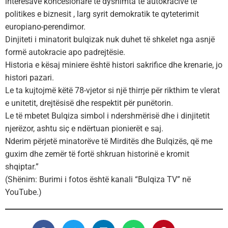
interesave koncesionare të dyshimta te autokracive te
politikes e biznesit , larg syrit demokratik te qyteterimit
europiano-perendimor.
Dinjiteti i minatorit bulqizak nuk duhet të shkelet nga asnjë
formë autokracie apo padrejtësie.
Historia e kësaj miniere është histori sakrifice dhe krenarie, jo
histori pazari.
Le ta kujtojmë këtë 78-vjetor si një thirrje për rikthim te vlerat
e unitetit, drejtësisë dhe respektit për punëtorin.
Le të mbetet Bulqiza simbol i ndershmërisë dhe i dinjitetit
njerëzor, ashtu siç e ndërtuan pionierët e saj.
Nderim përjetë minatorëve të Mirditës dhe Bulqizës, që me
guxim dhe zemër të fortë shkruan historinë e kromit
shqiptar.”
(Shënim: Burimi i fotos është kanali “Bulqiza TV” në
YouTube.)