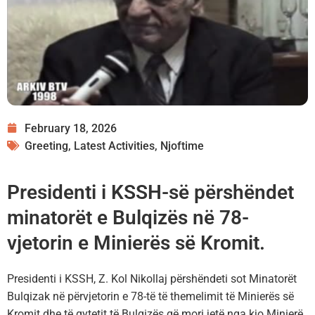
February 18, 2026
Greeting
,
Latest Activities
,
Njoftime
Presidenti i KSSH-së përshëndet
minatorët e Bulqizës në 78-
vjetorin e Minierës së Kromit.
Presidenti i KSSH, Z. Kol Nikollaj përshëndeti sot Minatorët
Bulqizak në përvjetorin e 78-të të themelimit të Minierës së
Kromit dhe të qytetit të Bulqizës që mori jetë nga kjo Minierë.