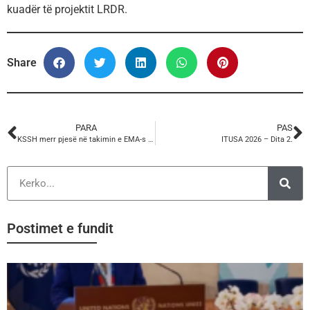
kuadër të projektit LRDR.
Share
PARA
PAS
KSSH merr pjesë në takimin e EMA-s “Promovimi i kërkimit shkencor dhe thellimi i kurrikulave universitare mbi pastrimin e parave dhe financimin e terrorizmit”.
ITUSA 2026 – Dita 2.
Postimet e fundit