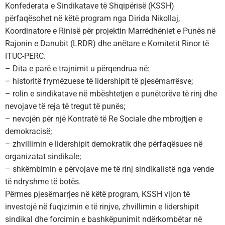
Konfederata e Sindikatave të Shqipërisë (KSSH)
përfaqësohet në këtë program nga Dirida Nikollaj,
Koordinatore e Rinisë për projektin Marrëdhëniet e Punës në
Rajonin e Danubit (LRDR) dhe anëtare e Komitetit Rinor të
ITUC-PERC.
–
Dita e parë e trajnimit u përqendrua në:
–
historitë frymëzuese të lidershipit të pjesëmarrësve;
–
rolin e sindikatave në mbështetjen e punëtorëve të rinj dhe
nevojave të reja të tregut të punës;
–
nevojën për një Kontratë të Re Sociale dhe mbrojtjen e
demokracisë;
–
zhvillimin e lidershipit demokratik dhe përfaqësues në
organizatat sindikale;
–
shkëmbimin e përvojave me të rinj sindikalistë nga vende
të ndryshme të botës.
Përmes pjesëmarrjes në këtë program, KSSH vijon të
investojë në fuqizimin e të rinjve, zhvillimin e lidershipit
sindikal dhe forcimin e bashkëpunimit ndërkombëtar në