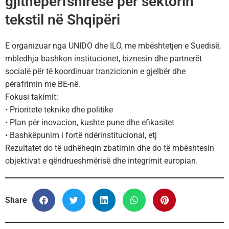
gjithëpërfshirëse për sektorin
tekstil në Shqipëri
E organizuar nga
UNIDO
dhe
ILO
, me mbështetjen e
Suedisë
,
mbledhja bashkon institucionet, biznesin dhe partnerët
socialë për të koordinuar tranzicionin e gjelbër dhe
përafrimin me BE-në.
Fokusi takimit:
• Prioritete teknike dhe politike
• Plan për inovacion, kushte pune dhe efikasitet
• Bashkëpunim i fortë ndërinstitucional, etj
Rezultatet do të udhëheqin zbatimin dhe do të mbështesin
objektivat e qëndrueshmërisë dhe integrimit europian.
Share