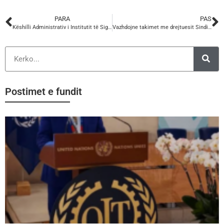
PARA
PAS
Këshilli Administrativ i Institutit të Sigurimeve Shoqërore, zhvilloi sot mbledhjen e tij të rradhës
Vazhdojne takimet me drejtuesit Sindikal te OSHEE-Grup per zbatimin e Kontrates Kolektive te Punes.
Postimet e fundit