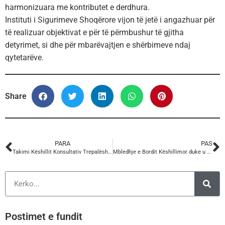
harmonizuara me kontributet e derdhura.
Instituti i Sigurimeve Shoqërore vijon të jetë i angazhuar për
të realizuar objektivat e për të përmbushur të gjitha
detyrimet, si dhe për mbarëvajtjen e shërbimeve ndaj
qytetarëve.
Share
PARA
PAS
Takimi Këshillit Konsultativ Trepalësh Rajonal, Qarku Tiranë
Mbledhje e Bordit Këshillimor duke u zhvilluar në Tiranë sot. Për një të ardhme të qëndrueshme, konkurruese dhe gjithëpërfshirëse për sektorin tekstil në Shqipëri
Postimet e fundit