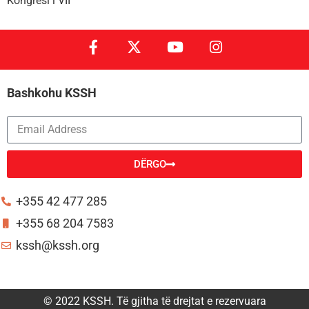
Kongresi i VII
Bashkohu KSSH
DËRGO
Alternative:
+355 42 477 285
+355 68 204 7583
kssh@kssh.org
© 2022 KSSH. Të gjitha të drejtat e rezervuara