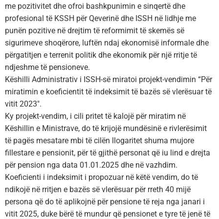
me pozitivitet dhe ofroi bashkpunimin e sinqertë dhe
profesional të KSSH për Qeverinë dhe ISSH në lidhje me
punën pozitive në drejtim të reformimit të skemës së
sigurimeve shoqërore, luftën ndaj ekonomisë informale dhe
përgatitjen e terrenit politik dhe ekonomik për një rritje të
ndjeshme të pensioneve.
Këshilli Administrativ i ISSH-së miratoi projekt-vendimin “Për
miratimin e koeficientit të indeksimit të bazës së vlerësuar të
vitit 2023″.
Ky projekt-vendim, i cili pritet të kalojë për miratim në
Këshillin e Ministrave, do të krijojë mundësinë e rivlerësimit
të pagës mesatare mbi të cilën llogaritet shuma mujore
fillestare e pensionit, për të gjithë personat që iu lind e drejta
për pension nga data 01.01.2025 dhe në vazhdim.
Koeficienti i indeksimit i propozuar në këtë vendim, do të
ndikojë në rritjen e bazës së vlerësuar për rreth 40 mijë
persona që do të aplikojnë për pensione të reja nga janari i
vitit 2025, duke bërë të mundur që pensionet e tyre të jenë të