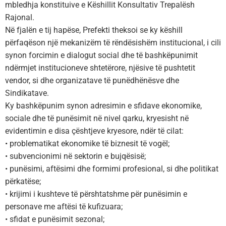
mbledhja konstituive e Këshillit Konsultativ Trepalësh
Rajonal.
Në fjalën e tij hapëse, Prefekti theksoi se ky këshill
përfaqëson një mekanizëm të rëndësishëm institucional, i cili
synon forcimin e dialogut social dhe të bashkëpunimit
ndërmjet institucioneve shtetërore, njësive të pushtetit
vendor, si dhe organizatave të punëdhënësve dhe
Sindikatave.
Ky bashkëpunim synon adresimin e sfidave ekonomike,
sociale dhe të punësimit në nivel qarku, kryesisht në
evidentimin e disa çështjeve kryesore, ndër të cilat:
• problematikat ekonomike të biznesit të vogël;
• subvencionimi në sektorin e bujqësisë;
• punësimi, aftësimi dhe formimi profesional, si dhe politikat
përkatëse;
• krijimi i kushteve të përshtatshme për punësimin e
personave me aftësi të kufizuara;
• sfidat e punësimit sezonal;