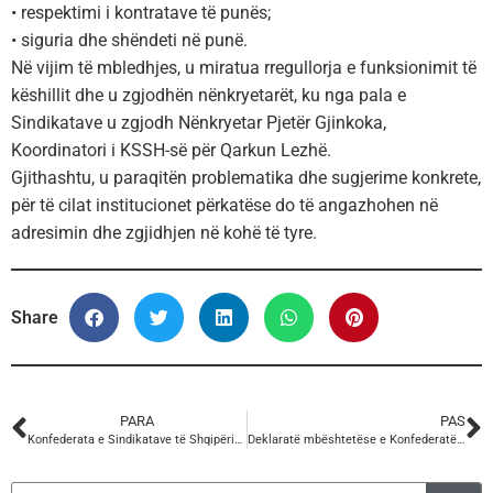
• respektimi i kontratave të punës;
• siguria dhe shëndeti në punë.
Në vijim të mbledhjes, u miratua rregullorja e funksionimit të
këshillit dhe u zgjodhën nënkryetarët, ku nga pala e
Sindikatave u zgjodh Nënkryetar Pjetër Gjinkoka,
Koordinatori i KSSH-së për Qarkun Lezhë.
Gjithashtu, u paraqitën problematika dhe sugjerime konkrete,
për të cilat institucionet përkatëse do të angazhohen në
adresimin dhe zgjidhjen në kohë të tyre.
Share
PARA
PAS
Konfederata e Sindikatave të Shqipërisë – Mesazh solidariteti me studentët shqiptar në Maqedoninë e Veriut.
Deklaratë mbështetëse e Konfederatës së Sindikatave të Shqipërisë për minatorët e Minierës së Kromit në Bulqizë.