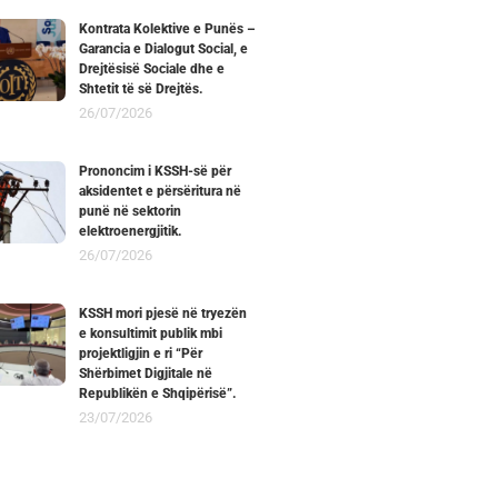
Kontrata Kolektive e Punës –
Garancia e Dialogut Social, e
Drejtësisë Sociale dhe e
Shtetit të së Drejtës.
26/07/2026
Prononcim i KSSH-së për
aksidentet e përsëritura në
punë në sektorin
elektroenergjitik.
26/07/2026
KSSH mori pjesë në tryezën
e konsultimit publik mbi
projektligjin e ri “Për
Shërbimet Digjitale në
Republikën e Shqipërisë”.
23/07/2026