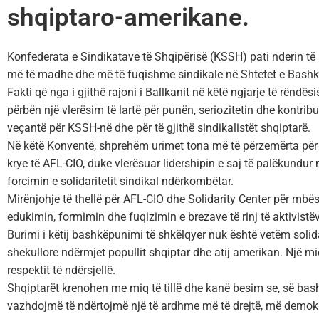
shqiptaro-amerikane.
Konfederata e Sindikatave të Shqipërisë (KSSH) pati nderin të
më të madhe dhe më të fuqishme sindikale në Shtetet e Bashk
Fakti që nga i gjithë rajoni i Ballkanit në këtë ngjarje të rënd
përbën një vlerësim të lartë për punën, seriozitetin dhe kontribu
veçantë për KSSH-në dhe për të gjithë sindikalistët shqiptarë.
Në këtë Konventë, shprehëm urimet tona më të përzemërta për r
krye të AFL-CIO, duke vlerësuar lidershipin e saj të palëkundur 
forcimin e solidaritetit sindikal ndërkombëtar.
Mirënjohje të thellë për AFL-CIO dhe Solidarity Center për m
edukimin, formimin dhe fuqizimin e brezave të rinj të aktivistë
Burimi i këtij bashkëpunimi të shkëlqyer nuk është vetëm solida
shekullore ndërmjet popullit shqiptar dhe atij amerikan. Një mi
respektit të ndërsjellë.
Shqiptarët krenohen me miq të tillë dhe kanë besim se, së bash
vazhdojmë të ndërtojmë një të ardhme më të drejtë, më demokra