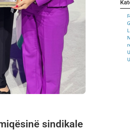
Kat
F
G
L
N
r
U
U
miqësinë sindikale