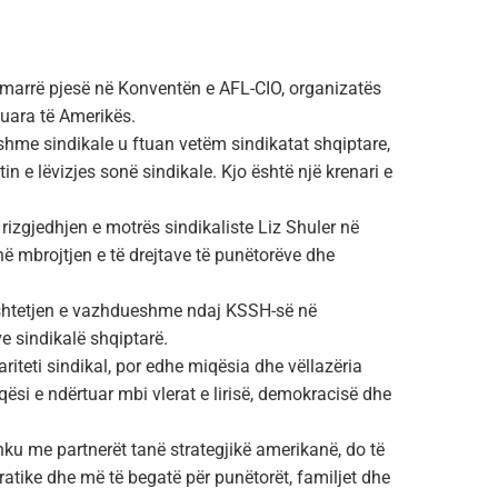
 marrë pjesë në Konventën e AFL-CIO, organizatës
uara të Amerikës.
ësishme sindikale u ftuan vetëm sindikatat shqiptare,
tin e lëvizjes sonë sindikale. Kjo është një krenari e
izgjedhjen e motrës sindikaliste Liz Shuler në
në mbrojtjen e të drejtave të punëtorëve dhe
bështetjen e vazhdueshme ndaj KSSH-së në
ve sindikalë shqiptarë.
riteti sindikal, por edhe miqësia dhe vëllazëria
qësi e ndërtuar mbi vlerat e lirisë, demokracisë dhe
ku me partnerët tanë strategjikë amerikanë, do të
tike dhe më të begatë për punëtorët, familjet dhe