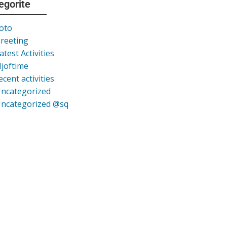
egorite
oto
reeting
atest Activities
joftime
ecent activities
ncategorized
ncategorized @sq