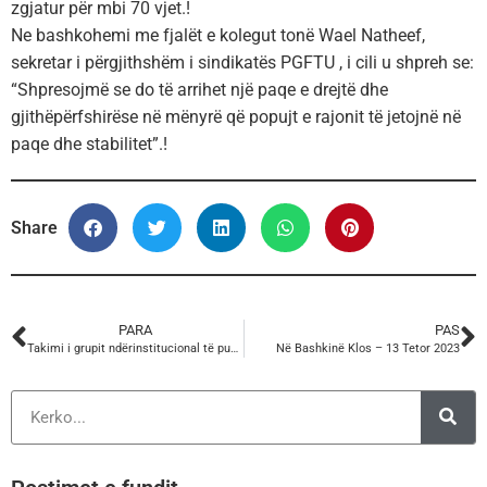
zgjatur për mbi 70 vjet.!
Ne bashkohemi me fjalët e kolegut tonë Wael Natheef,
sekretar i përgjithshëm i sindikatës PGFTU , i cili u shpreh se:
“Shpresojmë se do të arrihet një paqe e drejtë dhe
gjithëpërfshirëse në mënyrë që popujt e rajonit të jetojnë në
paqe dhe stabilitet”.!
Share
PARA
PAS
Takimi i grupit ndërinstitucional të punës për hartimin e dokumentit politik për sigurinë dhe shëndetin
Në Bashkinë Klos – 13 Tetor 2023