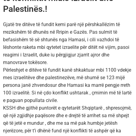
Palestinës.!
Gjatë tre ditëve të fundit kemi parë një përshkallëzim të
rrezikshëm të dhunës në Rripin e Gazës. Pas sulmit të
befasishëm të së shtunës nga Hamasi, i cili vazhdoi të
lëshonte raketa mbi qytetet izraelite për ditët në vijim, pasoi
reagimi i Izraelit, duke iu përgjigjur zjarrit ajror dhe
manovrave tokësore.
Përleshjet e ditëve të fundit kanë shkaktuar mbi 1100 vdekje
mes izraelitëve dhe palestinezëve, më shumë se 123 mijë
persona janë zhvendosur dhe Hamasi ka marrë pengje rreth
100 izraelitë. Si në çdo konflikt ushtarak , çmimin më të lartë
e paguan popullata civile.
KSSH dhe gjithë puntorët e qytetarët Shqiptarë , shpresojmë,
që një zgjidhje paqësore dhe e drejtë të arrihet sa më shpejt
që të jetë e mundur , dhe me sa më pak humbje jetësh
njerëzore, për t’i dhënë fund një konflikti të ashpër që ka