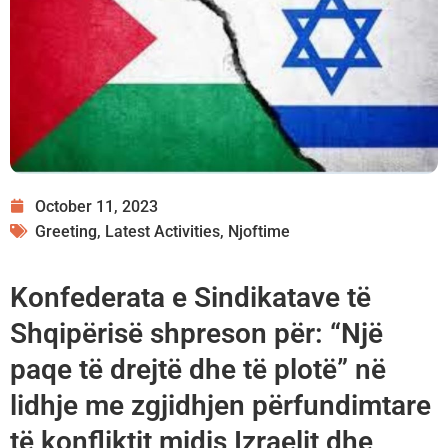
October 11, 2023
Greeting
,
Latest Activities
,
Njoftime
Konfederata e Sindikatave të
Shqipërisë shpreson për: “Një
paqe të drejtë dhe të plotë” në
lidhje me zgjidhjen përfundimtare
të konfliktit midis Izraelit dhe