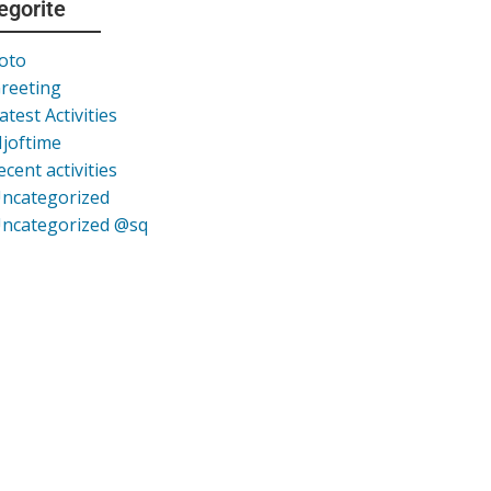
egorite
oto
reeting
atest Activities
joftime
ecent activities
ncategorized
ncategorized @sq