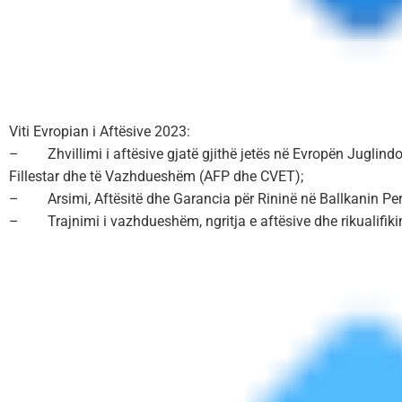
Viti Evropian i Aftësive 2023:
– Zhvillimi i aftësive gjatë gjithë jetës në Evropën Juglind
Fillestar dhe të Vazhdueshëm (AFP dhe CVET);
– Arsimi, Aftësitë dhe Garancia për Rininë në Ballkanin Pe
– Trajnimi i vazhdueshëm, ngritja e aftësive dhe rikualifiki