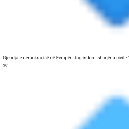
Gjendja e demokracisë në Evropën Juglindore: shoqëria civile “t
së;