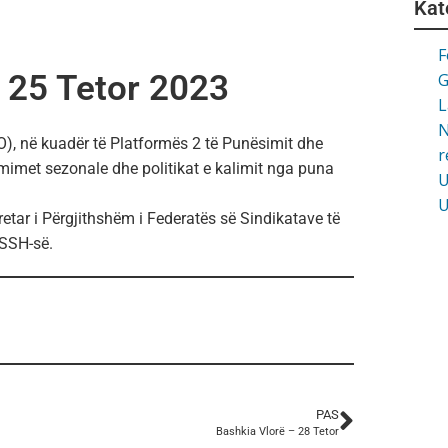
Kat
F
 25 Tetor 2023
G
L
N
), në kuadër të Platformës 2 të Punësimit dhe
r
mimet sezonale dhe politikat e kalimit nga puna
U
U
tar i Përgjithshëm i Federatës së Sindikatave të
KSSH-së.
PAS
Bashkia Vlorë – 28 Tetor