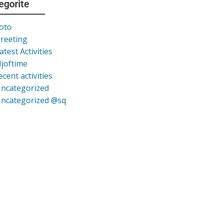
egorite
oto
reeting
atest Activities
joftime
ecent activities
ncategorized
ncategorized @sq