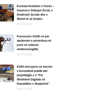
Kontrata Kolektive e Punës –
Garancia e Dialogut Social, e
Drejtësisë Sociale dhe e
Shtetit të së Drejtës.
26/07/2026
Prononcim i KSSH-së për
aksidentet e përsëritura në
punë në sektorin
elektroenergjitik.
26/07/2026
KSSH mori pjesë në tryezën
e konsultimit publik mbi
projektligjin e ri “Për
Shërbimet Digjitale në
Republikën e Shqipërisë”.
23/07/2026