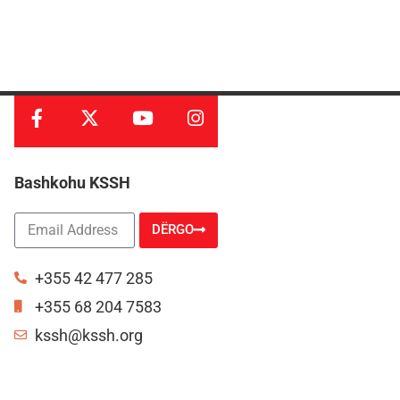
Bashkohu KSSH
DËRGO
Alternative:
+355 42 477 285
+355 68 204 7583
kssh@kssh.org