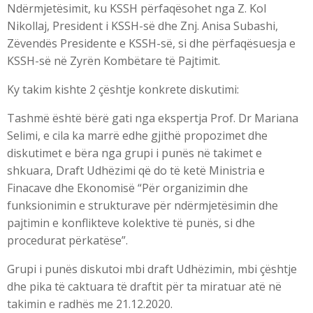
Ndërmjetësimit, ku KSSH përfaqësohet nga Z. Kol
Nikollaj, President i KSSH-së dhe Znj. Anisa Subashi,
Zëvendës Presidente e KSSH-së, si dhe përfaqësuesja e
KSSH-së në Zyrën Kombëtare të Pajtimit.
Ky takim kishte 2 çështje konkrete diskutimi:
Tashmë është bërë gati nga ekspertja Prof. Dr Mariana
Selimi, e cila ka marrë edhe gjithë propozimet dhe
diskutimet e bëra nga grupi i punës në takimet e
shkuara, Draft Udhëzimi që do të ketë Ministria e
Finacave dhe Ekonomisë “Për organizimin dhe
funksionimin e strukturave për ndërmjetësimin dhe
pajtimin e konflikteve kolektive të punës, si dhe
procedurat përkatëse”.
Grupi i punës diskutoi mbi draft Udhëzimin, mbi çështje
dhe pika të caktuara të draftit për ta miratuar atë në
takimin e radhës me 21.12.2020.