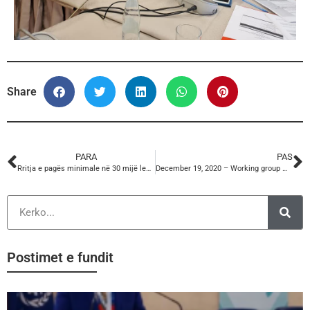
Share
PARA
PAS
Rritja e pagës minimale në 30 mijë lek/muaj, KSSH ka dhënë kontributin e saj.
December 19, 2020 – Working group meeting for Reconciliation Offices
Postimet e fundit