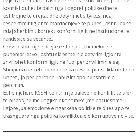
ligjit..Ne demokraci asnjehere nuk eshte vone ,palet ne
konflikt duhet te dalin nga llogoret politike dhe te
ushtrojne te drejtat dhe detyrimet e tyre..si ndaj
respektimit ligjor te mardhenjeve te punes , ashtu edhe
ndaj sherbimit korrekt konform ligjit ne institucionet e
rendesise se vecante..
Greva eshte nje e drejte e shenjet , themelore e
punemarresve , ashtu sic eshte nje detyrim ligjor te
zhvillohet konform ligjit ne fuqi per zhvillimin e saj.
Shqiperia ne keto momente ka nevoje per solidaritet dhe
unitet , jo per percarje , abuzim apo nenshtrim e
percmim.
Edhe njehere KSSH ben thirrje paleve ne konflikt te ulen
te bisedojne me llogjike ekonomike ,me bazueshmeri
ligjore ,pa emocione e ngarkesa politike te dites apo te
trashguara nga politika konfliktuale e korruptive ne vite.