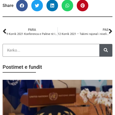
Share
PARA
PAS
9 Korrik 2021 Konferenca e Palëve të Interesit BE-Ballkan Perëndimor për Punësimin dhe Çështjet Sociale.
12 Korrik 2021 – Takimi rajonal i nivelit të lartë mbi lancimin e Revistës Ndërkombëtare të Kërkimit të Punës me temë: COVID-19 dhe Rimëkëmbja: “Roli i Sindikatave në Ndërtimin e një ecje përpara të mirë”.
Postimet e fundit