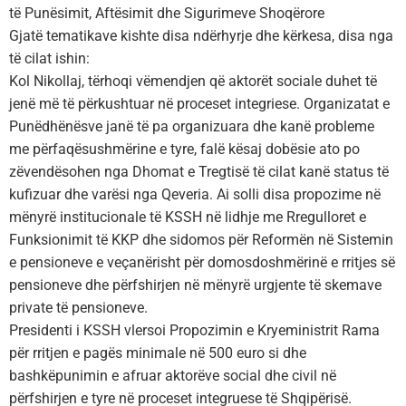
të Punësimit, Aftësimit dhe Sigurimeve Shoqërore
Gjatë tematikave kishte disa ndërhyrje dhe kërkesa, disa nga
të cilat ishin:
Kol Nikollaj, tërhoqi vëmendjen që aktorët sociale duhet të
jenë më të përkushtuar në proceset integriese. Organizatat e
Punëdhënësve janë të pa organizuara dhe kanë probleme
me përfaqësushmërine e tyre, falë kësaj dobësie ato po
zëvendësohen nga Dhomat e Tregtisë të cilat kanë status të
kufizuar dhe varësi nga Qeveria. Ai solli disa propozime në
mënyrë institucionale të KSSH në lidhje me Rregulloret e
Funksionimit të KKP dhe sidomos për Reformën në Sistemin
e pensioneve e veçanërisht për domosdoshmërinë e rritjes së
pensioneve dhe përfshirjen në mënyrë urgjente të skemave
private të pensioneve.
Presidenti i KSSH vlersoi Propozimin e Kryeministrit Rama
për rritjen e pagës minimale në 500 euro si dhe
bashkëpunimin e afruar aktorëve social dhe civil në
përfshirjen e tyre në proceset integruese të Shqipërisë.