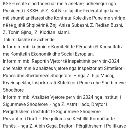
KSSH është e përfaqësuar me 5 anëtarë, udhëhequr nga
Presidenti i KSSH-së Z. Kol Nikollaj dhe Federatat që kanë
më shumë anëtarësi dhe Kontrata Kolektive Pune me shtrirje
në të gjithë Shqipërinë, Znj. Anisa Subashi, Z. Redian Bushi,
Z. Tonin Gjinaj, Z. Klodian Islami.
Takimi kishte në axhendë:
Informim mbi krijimin e Komitetit të Përbashkët Konsultativ
me Komitetin Ekonomik dhe Social Evropian.
Informim mbi Raportin Vjetor të Inspektimit për vitin-2024
dhe realizimin e analizës vjetore nga Inspektoriati Shtetëror i
Punës dhe Shërbimeve Shoqërore. – nga Z. Eljo Mucaj,
Kryeinspektor, Inspektorati Shtetëror i Punës dhe Shërbimeve
Shoqërore
Informim mbi Analizën Vjetore për vitin 2024 nga Instituti i
Sigurimeve Shoqërore. ⁃ nga Z. Astrit Hado, Drejtor i
Përgjithshëm i Institutit të Sigurimeve Shoqërore
Prezantim i Draft – Rregullores së Këshillit Kombëtar të
Punës. ⁃ nga Z. Albin Gega, Drejtor i Përgjithshëm i Politikave