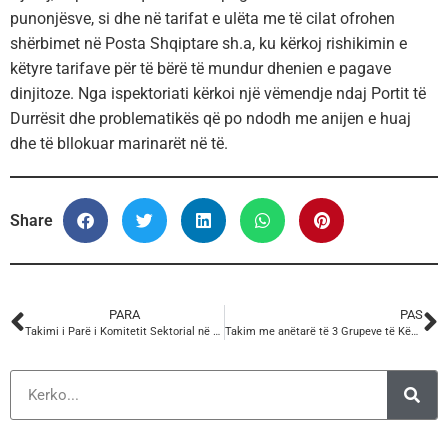
punonjësve, si dhe në tarifat e ulëta me të cilat ofrohen
shërbimet në Posta Shqiptare sh.a, ku kërkoj rishikimin e
këtyre tarifave për të bërë të mundur dhenien e pagave
dinjitoze. Nga ispektoriati kërkoi një vëmendje ndaj Portit të
Durrësit dhe problematikës që po ndodh me anijen e huaj
dhe të bllokuar marinarët në të.
Share
PARA
PAS
Takimi i Parë i Komitetit Sektorial në Mikpritje dhe Turizëm – për vitin 2025
Takim me anëtarë të 3 Grupeve të Këshillit Ekonomik e Social Europian (EESC)