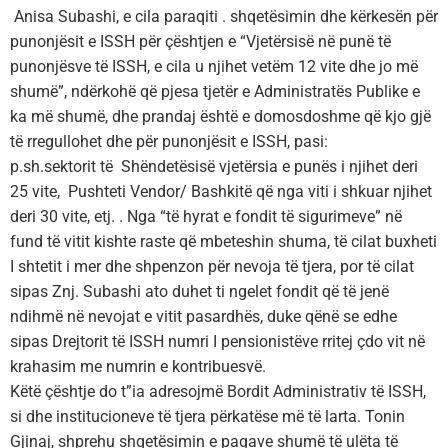
Anisa Subashi, e cila paraqiti . shqetësimin dhe kërkesën për
punonjësit e ISSH për çështjen e “Vjetërsisë në punë të
punonjësve të ISSH, e cila u njihet vetëm 12 vite dhe jo më
shumë”, ndërkohë që pjesa tjetër e Administratës Publike e
ka më shumë, dhe prandaj është e domosdoshme që kjo gjë
të rregullohet dhe për punonjësit e ISSH, pasi:
p.sh.sektorit të Shëndetësisë vjetërsia e punës i njihet deri
25 vite, Pushteti Vendor/ Bashkitë që nga viti i shkuar njihet
deri 30 vite, etj. . Nga “të hyrat e fondit të sigurimeve” në
fund të vitit kishte raste që mbeteshin shuma, të cilat buxheti
I shtetit i mer dhe shpenzon për nevoja të tjera, por të cilat
sipas Znj. Subashi ato duhet ti ngelet fondit që të jenë
ndihmë në nevojat e vitit pasardhës, duke qënë se edhe
sipas Drejtorit të ISSH numri I pensionistëve rritej çdo vit në
krahasim me numrin e kontribuesvë.
Këtë çështje do t”ia adresojmë Bordit Administrativ të ISSH,
si dhe institucioneve të tjera përkatëse më të larta. Tonin
Gjinaj, shprehu shqetësimin e pagave shumë të ulëta të