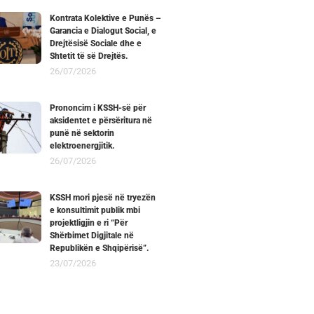
Kontrata Kolektive e Punës –
Garancia e Dialogut Social, e
Drejtësisë Sociale dhe e
Shtetit të së Drejtës.
26/07/2026
Prononcim i KSSH-së për
aksidentet e përsëritura në
punë në sektorin
elektroenergjitik.
26/07/2026
KSSH mori pjesë në tryezën
e konsultimit publik mbi
projektligjin e ri “Për
Shërbimet Digjitale në
Republikën e Shqipërisë”.
23/07/2026