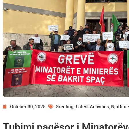
October 30, 2025
Greeting
,
Latest Activities
,
Njoftime
Tubimi paqësor i Minatorëve