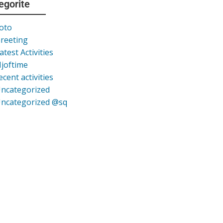
egorite
oto
reeting
atest Activities
joftime
ecent activities
ncategorized
ncategorized @sq