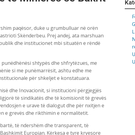
Kat
F
G
arshim paqësor, duke u grumbulluar në orën
L
astrioti Skënderbeu. Prej andej, ata marshuan
N
 publik dhe institucionet mbi situatën e rëndë
r
U
U
jë punëdhënësi shtypës dhe shfrytëzues, me
hënie si me punëmarrësit, ashtu edhe me
stitucionale për shkeljet e konstatuara.
isë dhe Inovacionit
, si institucioni përgjegjës
gjorë të sindikatës dhe të komisionit të grevës
 vendosjen e urave të dialogut dhe për nxitjen e
en e grevës dhe rikthimin e normalitetit.
abartë, të ndershëm dhe transparent, të
 Bashkimit Europian. Kërkesa e tyre kryesore