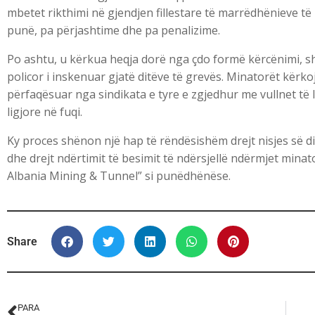
mbetet rikthimi në gjendjen fillestare të marrëdhënieve t
punë, pa përjashtime dhe pa penalizime.
Po ashtu, u kërkua heqja dorë nga çdo formë kërcënimi, s
policor i inskenuar gjatë ditëve të grevës. Minatorët kërkoj
përfaqësuar nga sindikata e tyre e zgjedhur me vullnet të 
ligjore në fuqi.
Ky proces shënon një hap të rëndësishëm drejt nisjes së dia
dhe drejt ndërtimit të besimit të ndërsjellë ndërmjet min
Albania Mining & Tunnel”
si punëdhënëse.
Share
PARA