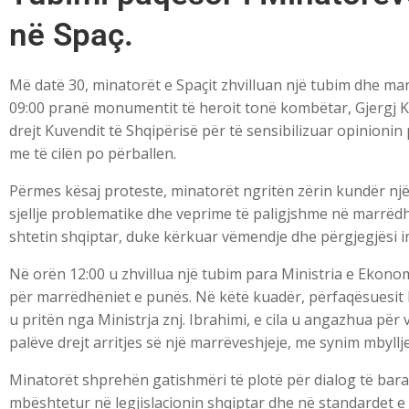
në Spaç.
Më datë 30, minatorët e Spaçit zhvilluan një tubim dhe m
09:00 pranë monumentit të heroit tonë kombëtar, Gjergj K
drejt Kuvendit të Shqipërisë për të sensibilizuar opinionin
me të cilën po përballen.
Përmes kësaj proteste, minatorët ngritën zërin kundër n
sjellje problematike dhe veprime të paligjshme në marrëd
shtetin shqiptar, duke kërkuar vëmendje dhe përgjegjësi in
Në orën 12:00 u zhvillua një tubim para
Ministria e Ekonom
për marrëdhëniet e punës. Në këtë kuadër, përfaqësuesit li
u pritën nga Ministrja znj. Ibrahimi, e cila u angazhua për
palëve drejt arritjes së një marrëveshjeje, me synim mbyllj
Minatorët shprehën gatishmëri të plotë për dialog të bar
mbështetur në legjislacionin shqiptar dhe në standardet e