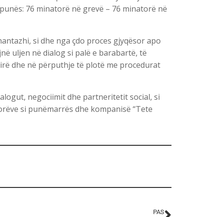
ë punës: 76 minatorë në grevë – 76 minatorë në
hantazhi, si dhe nga çdo proces gjyqësor apo
në uljen në dialog si palë e barabartë, të
lirë dhe në përputhje të plotë me procedurat
logut, negociimit dhe partneritetit social, si
atorëve si punëmarrës dhe kompanisë “
Tete
PAS