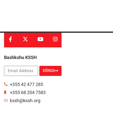
Bashkohu KSSH
DËRGO
Alternative:
+355 42 477 285
+355 68 204 7583
kssh@kssh.org