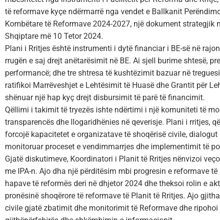
të reformave kyçe ndërmarrë nga vendet e Ballkanit Perëndimo
Kombëtare të Reformave 2024-2027, një dokument strategjik me
Shqiptare më 10 Tetor 2024.
Plani i Rritjes është instrumenti i dytë financiar i BE-së në ra
rrugën e saj drejt anëtarësimit në BE. Ai sjell burime shtesë, p
performancë; dhe tre shtresa të kushtëzimit bazuar në treguesi
ratifikoi Marrëveshjet e Lehtësimit të Huasë dhe Grantit për L
shënuar një hap kyç drejt disbursimit të parë të financimit.
Qëllimi i takimit të tryezës ishte ndërtimi i një komuniteti të m
transparencës dhe llogaridhënies në qeverisje. Plani i rritjes
forcojë kapacitetet e organizatave të shoqërisë civile, dialogut
monitoruar proceset e vendimmarrjes dhe implementimit të pol
Gjatë diskutimeve, Koordinatori i Planit të Rritjes nënvizoi veçor
me IPA-n. Ajo dha një përditësim mbi progresin e reformave të
hapave të reformës deri në dhjetor 2024 dhe theksoi rolin e a
pronësinë shoqërore të reformave të Planit të Rritjes. Ajo gjith
civile gjatë zbatimit dhe monitorimit të Reformave dhe ripoho