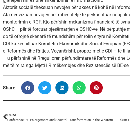
gjithëpërfshirës dhe shkëmbimin e informacionit.
Aktorët socialë theksuan nevojën për akses në kohë në inform
Ata nënvizuan nevojën për mbështetje të përkushtuar ndaj akt
monitorimin e RGF. Kjo përfshin mekanizma financiarë të synuar 
OShC – për të forcuar pjesëmarrjen e OSHC-ve. Në përputhje me
do të ofrojnë skenarë të mundshëm për rolin e tyre në Komitetin
CDI ka këshilluar Komitetin Ekonomik dhe Social Evropian (EE
e Reformës dhe Rritjes. Veçanërisht, propozimet e CDI – të till
– u përfshinë në Rregulloren përfundimtare të Reformës dhe Leh
më të mira nga Mjeti i Rimëkëmbjes dhe Rezistencës së BE-së 
Share
PARA
Conference: EU Enlargement and Societal Transformation in the Western Balkans / Civil Society and Youth Engagement for Democratic Resilience, organised at College of Europe, Tirana Campus