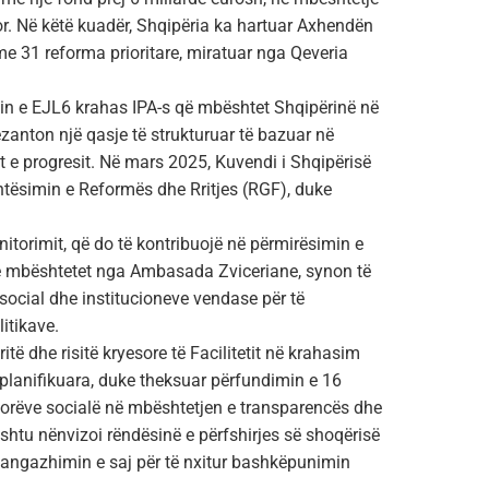
r. Në këtë kuadër, Shqipëria ka hartuar Axhendën
 31 reforma prioritare, miratuar nga Qeveria
jonin e EJL6 krahas IPA-s që mbështet Shqipërinë në
rezanton një qasje të strukturuar të bazuar në
t e progresit. Në mars 2025, Kuvendi i Shqipërisë
ehtësimin e Reformës dhe Rritjes (RGF), duke
onitorimit, që do të kontribuojë në përmirësimin e
, që mbështetet nga Ambasada Zviceriane, synon të
 social dhe institucioneve vendase për të
itikave.
itë dhe risitë kryesore të Facilitetit në krahasim
 planifikuara, duke theksuar përfundimin e 16
ktorëve socialë në mbështetjen e transparencës dhe
ashtu nënvizoi rëndësinë e përfshirjes së shoqërisë
i angazhimin e saj për të nxitur bashkëpunimin