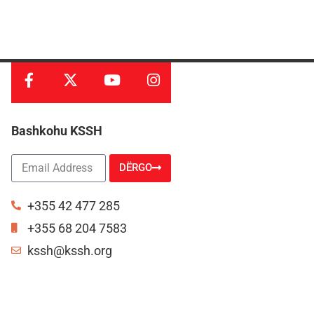
Bashkohu KSSH
DËRGO
Alternative:
+355 42 477 285
+355 68 204 7583
kssh@kssh.org