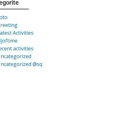
egorite
oto
reeting
atest Activities
joftime
ecent activities
ncategorized
ncategorized @sq