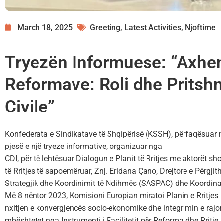
March 18, 2025
Greeting
,
Latest Activities
,
Njoftime
Tryezën Informuese: “Axhe
Reformave: Roli dhe Pritsh
Civile”
Konfederata e Sindikatave të Shqipërisë (KSSH), përfaqësuar n
pjesë e një tryeze informative, organizuar nga
CDI, për të lehtësuar Dialogun e Planit të Rritjes me aktorët s
të Rritjes të sapoemëruar, Znj. Eridana Çano, Drejtore e Përgj
Strategjik dhe Koordinimit të Ndihmës (SASPAC) dhe Koordina
Më 8 nëntor 2023, Komisioni Europian miratoi Planin e Rritjes 
nxitjen e konvergjencës socio-ekonomike dhe integrimin e rajo
mbështetet nga Instrumenti i Facilitetit për Reforma dhe Rritje