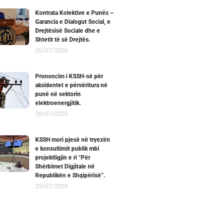
Kontrata Kolektive e Punës –
Garancia e Dialogut Social, e
Drejtësisë Sociale dhe e
Shtetit të së Drejtës.
26/07/2026
Prononcim i KSSH-së për
aksidentet e përsëritura në
punë në sektorin
elektroenergjitik.
26/07/2026
KSSH mori pjesë në tryezën
e konsultimit publik mbi
projektligjin e ri “Për
Shërbimet Digjitale në
Republikën e Shqipërisë”.
23/07/2026