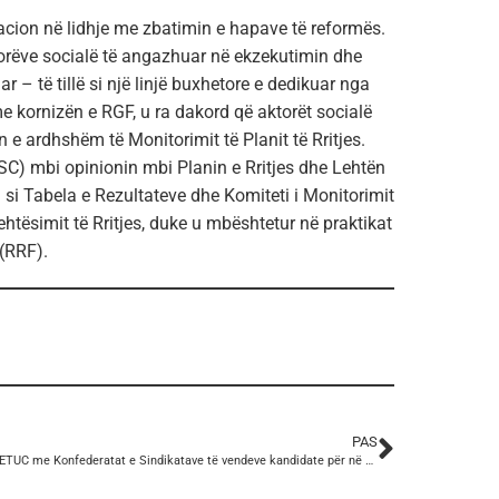
acion në lidhje me zbatimin e hapave të reformës.
orëve socialë të angazhuar në ekzekutimin dhe
– të tillë si një linjë buxhetore e dedikuar nga
 kornizën e RGF, u ra dakord që aktorët socialë
 e ardhshëm të Monitorimit të Planit të Rritjes.
SC) mbi opinionin mbi Planin e Rritjes dhe Lehtën
a si Tabela e Rezultateve dhe Komiteti i Monitorimit
tësimit të Rritjes, duke u mbështetur në praktikat
(RRF).
PAS
Takim i ETUC me Konfederatat e Sindikatave të vendeve kandidate për në BE, mbi njohjen e dialogut social dhe përfshirjen/rolit të sindikatave në procesin e anëtarësimit në BE nga Qeveritë përkatëse.