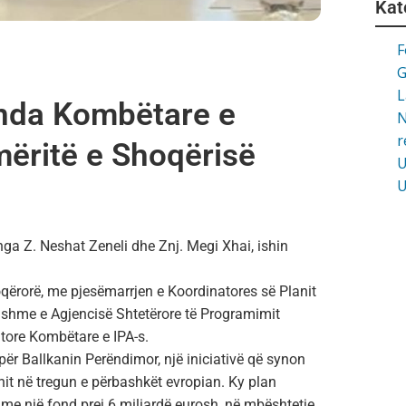
Kat
F
G
L
nda Kombëtare e
N
r
mëritë e Shoqërisë
U
U
ga Z. Neshat Zeneli dhe Znj. Megi Xhai, ishin
hoqërorë, me pjesëmarrjen e Koordinatores së Planit
ithshme e Agjencisë Shtetërore të Programimit
tore Kombëtare e IPA-s.
për Ballkanin Perëndimor, një iniciativë që synon
nit në tregun e përbashkët evropian. Ky plan
, me një fond prej 6 miliardë eurosh, në mbështetje