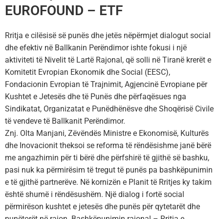
EUROFOUND – ETF
Rritja e cilësisë së punës dhe jetës nëpërmjet dialogut social
dhe efektiv në Ballkanin Perëndimor ishte fokusi i një
aktiviteti të Nivelit të Lartë Rajonal, që solli në Tiranë krerët e
Komitetit Evropian Ekonomik dhe Social (EESC),
Fondacionin Evropian të Trajnimit, Agjencinë Evropiane për
Kushtet e Jetesës dhe të Punës dhe përfaqësues nga
Sindikatat, Organizatat e Punëdhënësve dhe Shoqërisë Civile
të vendeve të Ballkanit Perëndimor.
Znj. Olta Manjani, Zëvëndës Ministre e Ekonomisë, Kulturës
dhe Inovacionit theksoi se reforma të rëndësishme janë bërë
me angazhimin për ti bërë dhe përfshirë të gjithë së bashku,
pasi nuk ka përmirësim të tregut të punës pa bashkëpunimin
e të gjithë partnerëve. Në kornizën e Planit të Rritjes ky takim
është shumë i rëndësushëm. Një dialog i fortë social
përmirëson kushtet e jetesës dhe punës për qytetarët dhe
punëtorët në rajon. Bashkëpunimin rajonal – Rritja e