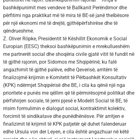
bashkëpunimit mes vendeve të Ballkanit Perëndimor dhe
përfitimi nga praktikat më të mira të BE-së janë thelbësore
për një ekonomi më të drejtë, gjithëpërfshirëse dhe të
qëndrueshme.
Z. Oliver Röpke, Presidentit të Këshillit Ekonomik e Social
Europian (EESC) theksoi bashkëpunimin e mrekullueshëm
me partnerët social dhe shoqëria civile gjatë vitit të fundit në
të gjithë rajonin, por Sidomos me Shqipërinë, ku falë
angazhimit të gjithë palëve, edhe Qeverisë, arritëm të
finalizojmë krijimin e Komitetit të Përbashkët Konsultativ
(KPK) ndërmjet Shqipërisë dhe BE, i cila ka qënë një nga
prioritete e punës me qëllim që të përmirësojmë politikat dhe
përfshirjen sociale, të jemi pjesë e Modelit Social të BE, të
rrisim formulimin e dialogut social, kontraktimit kolektiv,
forcimit të sindikatave dhe punëdhënësve. Për arritjen e
finalizimit të krijimit të KPK patjetër që duhet falenderuar
edhe Ursula von der Leyen, e cila është angazhuar në këtë