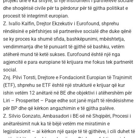
projekt dhe e ka shtyrë, si një instrument I partnerëve socialë
dhe shoqërisë civile për ta përdorur për të gjitha politikat e
procesit të integrimit europian.
Z. Ivallo Kalfin, Drejtor Ekzekutiv i Eurofound, shprehu
rëndësinë e përfshirjes së partnerëve socialë dhe duke qënë
se ky proces ka shumë sfida, bashkëpunimi, mbështetja,
vendimmarrja dhe të punuarit të gjithë së bashku, vetëm
atëherë mund të ketë sukses. Eurofound është një nga
agjencitë e para europiane të krijuara me fokus tek partnerët
social.
Znj. Pilvi Torsti, Drejtore e Fondacionit Europian të Trajnimit
(ETF), shprehu se ETF është një strukturë e krijuar që kur
ishin vetëm 12 anëtarë në BE dhe objektivi i atëhershëm për
Liri – Prosperitet – Paqe edhe sot janë mjaft të rëndësishme
për BP dhe që kërkon angazhimin e të gjitha palëve.
Z. Silvio Gonzato, Ambasadori i BE-së në Shqipëri, Procesi i
anëtarësimit nuk ka të bëjë vetëm me miratimin e
legjislacionit – ai kërkon një qasje të të gjithëve, i cili duhet të