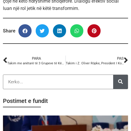
çojë në këto ndryshime shoqërore. Dialogu efektiv social
luan një rol jetik në këtë transformim.
Share
PARA
PAS
Takim me anëtarë të 3 Grupeve të Këshillit Ekonomik e Social Europian (EESC)
Takim i Z. Oliver Röpke, President I Komitetit Europian Ekonomik e Social me anëtarët e Anëtarët Kandidatë të Zgjerimit
Postimet e fundit