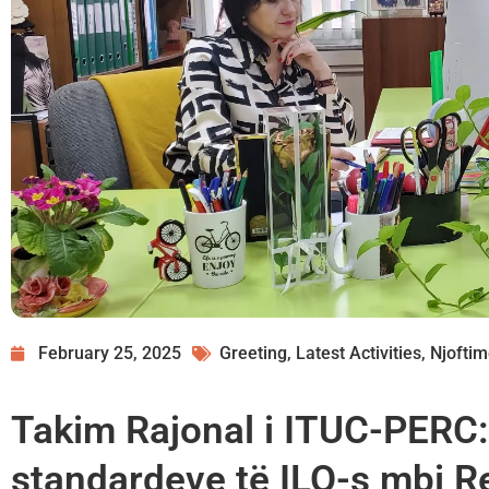
February 25, 2025
Greeting
,
Latest Activities
,
Njofti
Takim Rajonal i ITUC-PERC:
standardeve të ILO-s mbi R