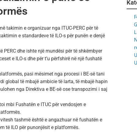
Kat
formës
F
G
në takimin e organizuar nga ITUC-PERC për të
L
rcaktimin e standardeve të ILO-s për punën e denjë
N
r
 të PERC dhe ishte një mundësi për të shkëmbyer
U
eset e ILO-s dhe për t’u përfshirë në një fushatë
U
 platformës, pasi mësimet nga procesi i BE-së tani
di global të mbajë ambicie të larta, të mbajë hapin
ulohen nga Direktiva e BE-së ose transpozimi i saj
utoi mbi Fushatën e ITUC për vendosjen e
latformës.
2 vitesh tashmë është e angazhuar në fushatën e
 të ILO për punonjësit e platformës.