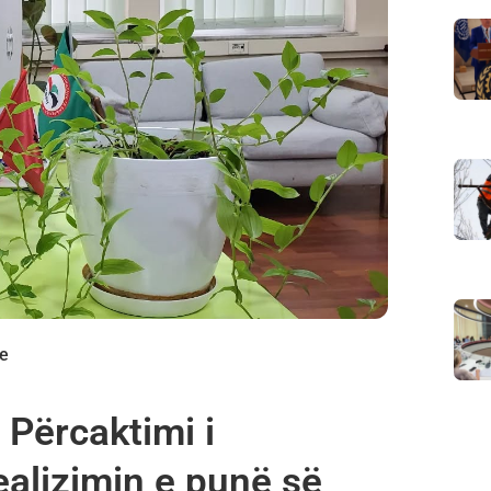
me
 Përcaktimi i
ealizimin e punë së