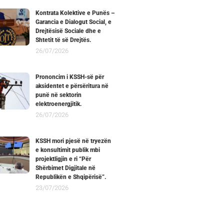
Kontrata Kolektive e Punës –
Garancia e Dialogut Social, e
Drejtësisë Sociale dhe e
Shtetit të së Drejtës.
26/07/2026
Prononcim i KSSH-së për
aksidentet e përsëritura në
punë në sektorin
elektroenergjitik.
26/07/2026
KSSH mori pjesë në tryezën
e konsultimit publik mbi
projektligjin e ri “Për
Shërbimet Digjitale në
Republikën e Shqipërisë”.
23/07/2026