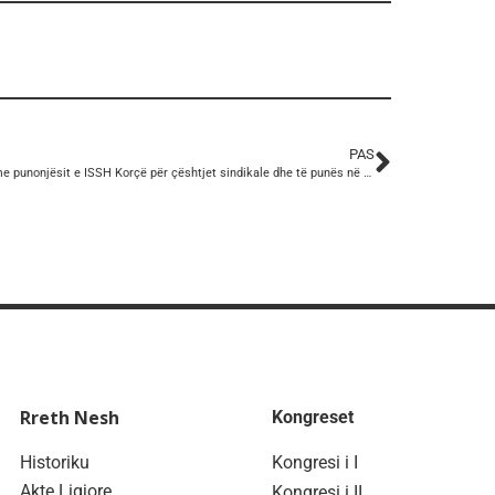
PAS
Takim me punonjësit e ISSH Korçë për çështjet sindikale dhe të punës në këtë institucion
Rreth Nesh
Kongreset
Historiku
Kongresi i I
Akte Ligjore
Kongresi i II