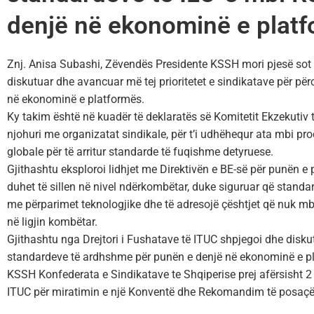
denjë në ekonominë e plat
Znj. Anisa Subashi, Zëvendës Presidente KSSH mori pjesë sot 
diskutuar dhe avancuar më tej prioritetet e sindikatave për pë
në ekonominë e platformës.
Ky takim është në kuadër të deklaratës së Komitetit Ekzekutiv
njohuri me organizatat sindikale, për t’i udhëhequr ata mbi proc
globale për të arritur standarde të fuqishme detyruese.
Gjithashtu eksploroi lidhjet me Direktivën e BE-së për punën e
duhet të sillen në nivel ndërkombëtar, duke siguruar që standar
me përparimet teknologjike dhe të adresojë çështjet që nuk mb
në ligjin kombëtar.
Gjithashtu nga Drejtori i Fushatave të ITUC shpjegoi dhe disk
standardeve të ardhshme për punën e denjë në ekonominë e p
KSSH Konfederata e Sindikatave te Shqiperise
prej afërsisht 
ITUC për miratimin e një Konventë dhe Rekomandim të posaçëm