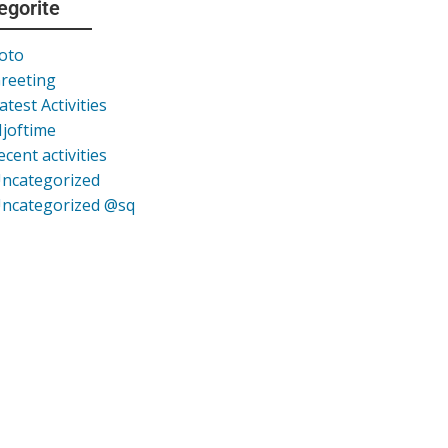
egorite
oto
reeting
atest Activities
joftime
ecent activities
ncategorized
ncategorized @sq