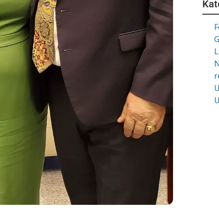
Kat
F
G
L
N
r
U
U