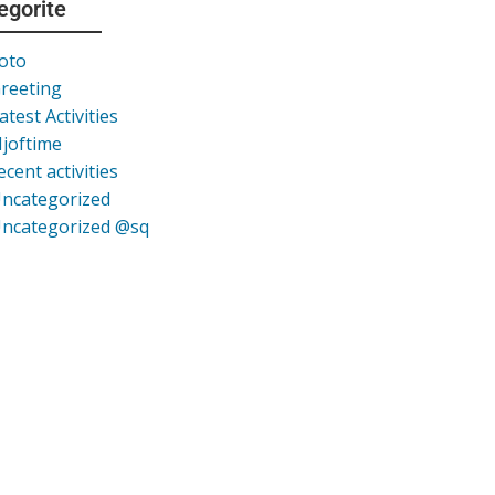
egorite
oto
reeting
atest Activities
joftime
ecent activities
ncategorized
ncategorized @sq