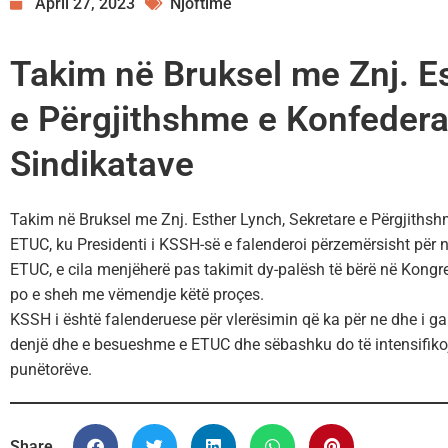
April 27, 2023
Njoftime
Takim në Bruksel me Znj. E
e Përgjithshme e Konfedera
Sindikatave
Takim në Bruksel me Znj. Esther Lynch, Sekretare e Përgjiths
ETUC, ku Presidenti i KSSH-së e falenderoi përzemërsisht për n
ETUC, e cila menjëherë pas takimit dy-palësh të bërë në Kongre
po e sheh me vëmendje këtë proçes.
KSSH i është falenderuese për vlerësimin që ka për ne dhe i g
denjë dhe e besueshme e ETUC dhe sëbashku do të intensifikoj
punëtorëve.
Share