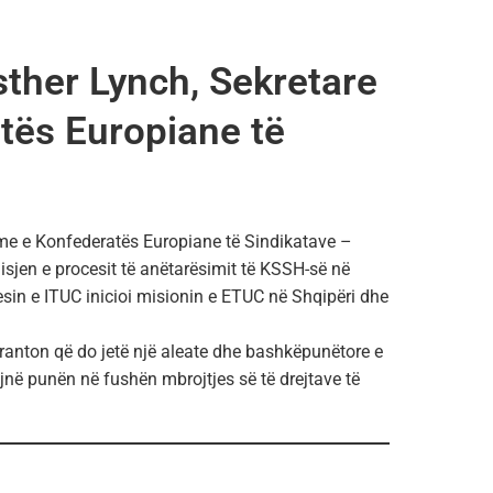
sther Lynch, Sekretare
tës Europiane të
hme e Konfederatës Europiane të Sindikatave –
isjen e procesit të anëtarësimit të KSSH-së në
sin e ITUC inicioi misionin e ETUC në Shqipëri dhe
aranton që do jetë një aleate dhe bashkëpunëtore e
në punën në fushën mbrojtjes së të drejtave të