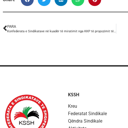
PARA
Konfederata e Sindikatave në kuadër të miratimit nga KKP të propozimit të saj për Qeverinë për: “Një reformim tërësor të Sistemit të pagave në Shqipëri”
KSSH
Kreu
Federatat Sindikale
Qëndra Sindikale