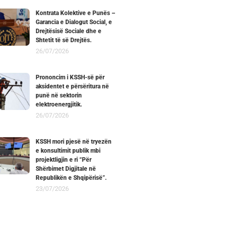
Kontrata Kolektive e Punës –
Garancia e Dialogut Social, e
Drejtësisë Sociale dhe e
Shtetit të së Drejtës.
26/07/2026
Prononcim i KSSH-së për
aksidentet e përsëritura në
punë në sektorin
elektroenergjitik.
26/07/2026
KSSH mori pjesë në tryezën
e konsultimit publik mbi
projektligjin e ri “Për
Shërbimet Digjitale në
Republikën e Shqipërisë”.
23/07/2026