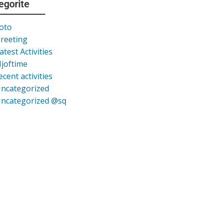
egorite
oto
reeting
atest Activities
joftime
ecent activities
ncategorized
ncategorized @sq