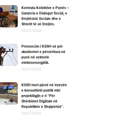
Kontrata Kolektive e Punës –
Garancia e Dialogut Social, e
Drejtësisë Sociale dhe e
Shtetit të së Drejtës.
26/07/2026
Prononcim i KSSH-së për
aksidentet e përsëritura në
punë në sektorin
elektroenergjitik.
26/07/2026
KSSH mori pjesë në tryezën
e konsultimit publik mbi
projektligjin e ri “Për
Shërbimet Digjitale në
Republikën e Shqipërisë”.
23/07/2026