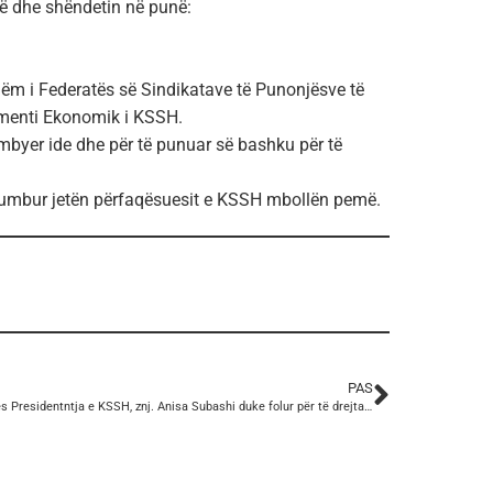
në dhe shëndetin në punë:
hëm i Federatës së Sindikatave të Punonjësve të
tamenti Ekonomik i KSSH.
ëmbyer ide dhe për të punuar së bashku për të
 humbur jetën përfaqësuesit e KSSH mbollën pemë.
PAS
Zëvendës Presidentntja e KSSH, znj. Anisa Subashi duke folur për të drejtat e punëtorëve dhe sindikalizmin në Shqipëri