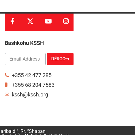
Bashkohu KSSH
DËRGO
Alternative:
+355 42 477 285
+355 68 204 7583
kssh@kssh.org
aribaldi”, Rr. “Shaban