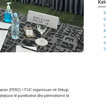
Kat
F
G
L
N
r
U
U
opian (PERC) i ITUC organizuan në Shkup,
drejtave të punëtorëve dhe përmirësimit të