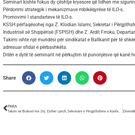
Seminari kishte fokus dy çështje kryesore që lidhen me siguri
Përdorimi strategjik i mekanizmave mbikëqyrëse të ILO-s.
Promovimi I standarteve të ILO-s.
KSSH përfaqësohej nga Z. Klodian Islami, Sekretar i Përgjiths
Industrisë së Shqipërisë (FSPISH) dhe Z. Ardit Frroku, Depar
Takimi ishte një mundësi për sindikatat e Ballkanit për të shk
adresuar sfidat e përbashkëta.
Ditën e dytë të seminarit në përkujtim të punonjësve që kanë
Share
PARA
Takim në Bruksel me Znj. Esther Lynch, Sekretare e Përgjithshme e Konfederatës Europiane të Sindikatave