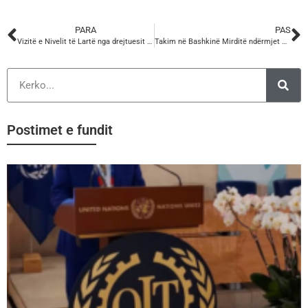
PARA
PAS
Vizitë e Nivelit të Lartë nga drejtuesit e Konfederatës së Sindikatave të Austrisë “ÖGB” në Zyrat Qëndrore të KSSH-së.
Takim në Bashkinë Mirditë ndërmjet Delegacionit Austriak nga ÖGB dhe Lidershipit të KSSH-së.
Postimet e fundit