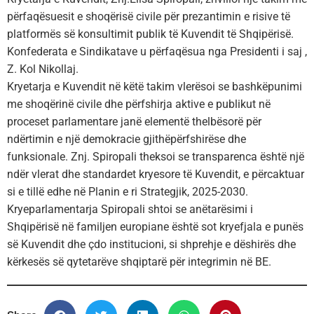
përfaqësuesit e shoqërisë civile për prezantimin e risive të
platformës së konsultimit publik të Kuvendit të Shqipërisë.
Konfederata e Sindikatave u përfaqësua nga Presidenti i saj ,
Z. Kol Nikollaj.
Kryetarja e Kuvendit në këtë takim vlerësoi se bashkëpunimi
me shoqërinë civile dhe përfshirja aktive e publikut në
proceset parlamentare janë elementë thelbësorë për
ndërtimin e një demokracie gjithëpërfshirëse dhe
funksionale. Znj. Spiropali theksoi se transparenca është një
ndër vlerat dhe standardet kryesore të Kuvendit, e përcaktuar
si e tillë edhe në Planin e ri Strategjik, 2025-2030.
Kryeparlamentarja Spiropali shtoi se anëtarësimi i
Shqipërisë në familjen europiane është sot kryefjala e punës
së Kuvendit dhe çdo institucioni, si shprehje e dëshirës dhe
kërkesës së qytetarëve shqiptarë për integrimin në BE.