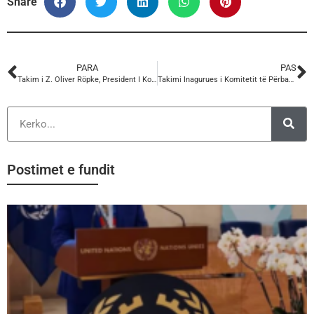
Share
PARA
PAS
Takim i Z. Oliver Röpke, President I Komitetit Europian Ekonomik e Social me anëtarët e Anëtarët Kandidatë të Zgjerimit
Takimi Inagurues i Komitetit të Përbashkët Konsultativ me Komitetin Ekonomik dhe Social (EESC) BE – Shqipëri
Postimet e fundit