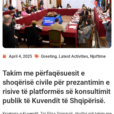
April 4, 2025
Greeting
,
Latest Activities
,
Njoftime
Takim me përfaqësuesit e
shoqërisë civile për prezantimin e
risive të platformës së konsultimit
publik të Kuvendit të Shqipërisë.
Kryetarja e Kuvendit, Znj.Elisa Spiropali, zhvilloi një takim me