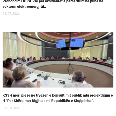
Prononcim i KSSH-së për aksidentet e përsëritura në punë në
sektorin elektroenergjitik.
26/07/2026
KSSH mori pjesë në tryezën e konsultimit publik mbi projektligjin e
ri “Për Shërbimet Digjitale në Republikën e Shqipërisë”.
23/07/2026