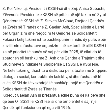
Z. Kol Nikollaj, President i KSSH-së dhe Znj. Anisa Subashi,
Zëvendës Presidente e KSSH-së pritën në një takim në Zyrat
Qëndrore të KSSH-së, Z. Steven McCloud, Drejtor i Qendrës
së Zyrës së Tiranës dhe Z. Gaelan Ash, Specialistin e Lartë
për Organizim dhe Negocim të Qendrës së Solidaritetit.
Fokusi i këtij takimi ishte bashkëpunimi midis dy palëve për
zhvillimin e fushatave organizimi në sektorët të cilët KSSH i
ka në prioritet të punës së saj për vitin 2025, të cilat do të
zbatohen së bashku me Z. Ash dhe Qendra e Trajnimit dhe
Studimeve Sindikale të Shqipërisë QTSSSH, e KSSH-së.
Në këtë takim gjithashtu u diskutua për situatën në Shqipëri,
dialogun social, kontraktimin kolektiv, si dhe fushat në të
cilën KSSH do të vazhdojë të bashkëpunojë me Qendrën e
Solidaritetit të Zyrës së Tiranës.
Kolegut Gaelan Ash iu prezantua edhe puna që ka bërë dhe
që bën QTSSSH e KSSH-së, si dhe ambientet e saj, një
Qendër që funksionon që nga viti 1996.