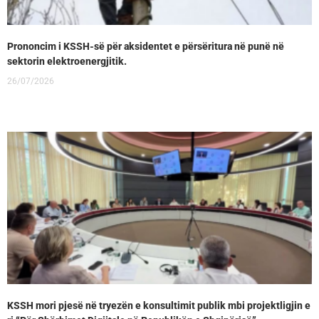
Prononcim i KSSH-së për aksidentet e përsëritura në punë në
sektorin elektroenergjitik.
26/07/2026
KSSH mori pjesë në tryezën e konsultimit publik mbi projektligjin e