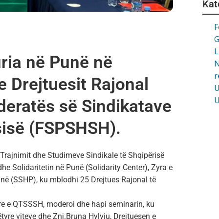
Kat
F
G
L
ria në Punë në
N
r
 Drejtuesit Rajonal
U
U
ederatës së Sindikatave
sisë (FSPSHSH).
Trajnimit dhe Studimeve Sindikale të Shqipërisë
 Solidaritetin në Punë (Solidarity Center), Zyra e
unë (SSHP), ku mblodhi 25 Drejtues Rajonal të
re e QTSSSH, moderoi dhe hapi seminarin, ku
ëtyre viteve dhe Znj.Bruna Hylviu, Drejtuesen e