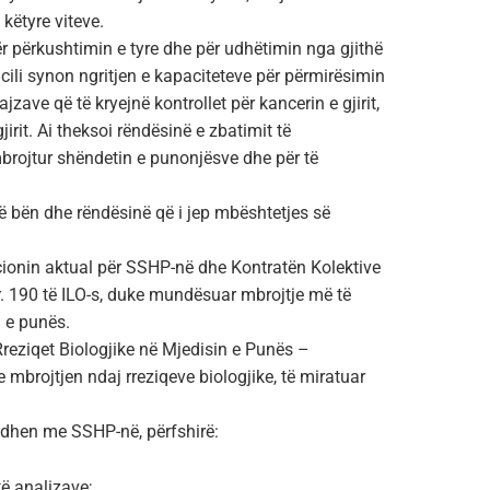
 këtyre viteve.
ër përkushtimin e tyre dhe për udhëtimin nga gjithë
i cili synon ngritjen e kapaciteteve për përmirësimin
jzave që të kryejnë kontrollet për kancerin e gjirit,
irit. Ai theksoi rëndësinë e zbatimit të
brojtur shëndetin e punonjësve dhe për të
ë bën dhe rëndësinë që i jep mbështetjes së
cionin aktual për SSHP-në dhe Kontratën Kolektive
r. 190 të ILO-s, duke mundësuar mbrojtje më të
 e punës.
Rreziqet Biologjike në Mjedisin e Punës –
mbrojtjen ndaj rreziqeve biologjike, të miratuar
lidhen me SSHP-në, përfshirë:
të analizave;