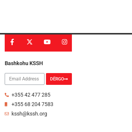
Bashkohu KSSH
DËRGO
Alternative:
+355 42 477 285
+355 68 204 7583
kssh@kssh.org