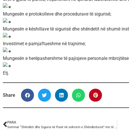
Mungesën e protokolleve dhe procedurave të sigurisë;
Mungesën e këshillave të sigurisë dhe shëndetit në shumë inst
Investimet e pamjaftueshme në trajnime;
Mungesën e herëpashershme të pajisjeve personale mbrojtëse
Etj.
Share
PARA
Seminar “Shëndeti dhe Siguria në Punë në sektorin e Shëndetësisë” me të rinjtë e Spitalit Rajonal Durrës, anëtar të Federatës së Sindikatave të Punonjësve të Shëndetësisë (FSPSHSH).