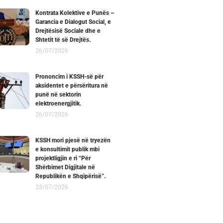
Kontrata Kolektive e Punës –
Garancia e Dialogut Social, e
Drejtësisë Sociale dhe e
Shtetit të së Drejtës.
26/07/2026
Prononcim i KSSH-së për
aksidentet e përsëritura në
punë në sektorin
elektroenergjitik.
26/07/2026
KSSH mori pjesë në tryezën
e konsultimit publik mbi
projektligjin e ri “Për
Shërbimet Digjitale në
Republikën e Shqipërisë”.
23/07/2026