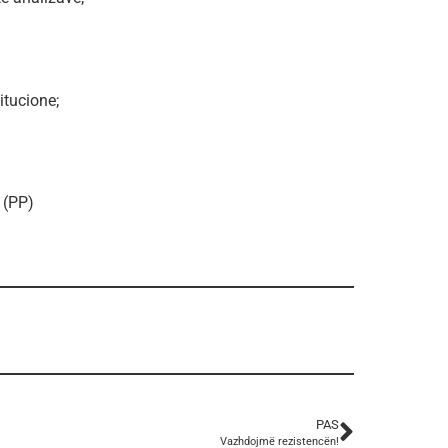
itucione;
 (PP)
PAS
Vazhdojmë rezistencën!