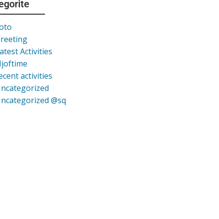
egorite
oto
reeting
atest Activities
joftime
ecent activities
ncategorized
ncategorized @sq