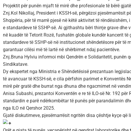
Projektit për punën mjaft të mirë dhe profesionale të bërë gjatë
Znj.Kol Nikollaj, President i KSSH-së, përgëzoi pjesëmarrësit p
Shqipëria, për të marrë pjesë në këtë aktivitet të rëndësishëm, 
e standardeve të SSHP-së. Ai gjithashtu bëri thirrje grave dhe va
në kuadër të Tetorit Rozë, fushatën globale kundër kancerit të gj
standardeve të SSHP-së në institucionet shëndetësore për të m
garantuar cilësi më të lartë në shërbimet ndaj pacientëve.
Znj.Bruna Hylviu informoi mbi Qendrën e Solidaritetit, punën q
Sindikatave.
Dy ekspertet nga Ministria e Shëndetësisë prezantuan legjisla
të avancuar të KSSH-së, e cila përfshin parimet e Konventës N
mirë për gratë dhe burrat nga dhuna dhe ngacmimet në vendin
Anisa Subashi, prezantoi Konventën e re të ILO-së Nr. 192 për 
standardin e parë ndërkombëtar të punës për parandalimin dhe 
nga ILO në Qershor 2025.
Gjatë diskutimeve, pjesëmarrësit ngritën disa çështje kyçe që 
Orët e gjata të punës, veçanërisht në qendrat laboratorike dhe 