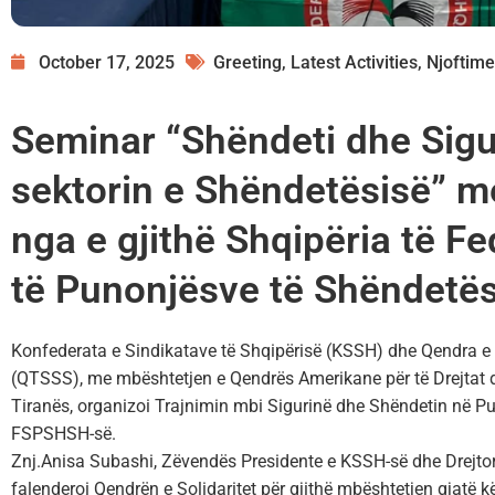
October 17, 2025
Greeting
,
Latest Activities
,
Njoftime
Seminar “Shëndeti dhe Sigu
sektorin e Shëndetësisë” me
nga e gjithë Shqipëria të F
të Punonjësve të Shëndetë
Konfederata e Sindikatave të Shqipërisë (KSSH) dhe Qendra e 
(QTSSS), me mbështetjen e Qendrës Amerikane për të Drejtat dhe
Tiranës, organizoi Trajnimin mbi Sigurinë dhe Shëndetin në P
FSPSHSH-së.
Znj.Anisa Subashi, Zëvendës Presidente e KSSH-së dhe Drejto
falenderoi Qendrën e Solidaritet për gjithë mbështetjen gjatë k