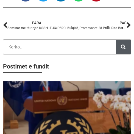
PARA
PAS
Seminar me të rinjtë KSSH-ITUC/PERC
Bulqizë, Promovohet 28 Prilli, Dita Botërore e Sigurisë dhe Shëndetit në Punë
Postimet e fundit