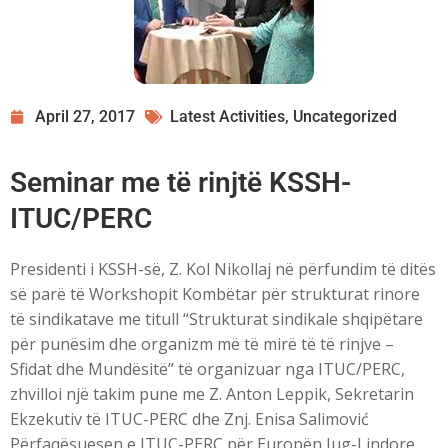
April 27, 2017
Latest Activities
,
Uncategorized
Seminar me të rinjtë KSSH-
ITUC/PERC
Presidenti i KSSH-së, Z. Kol Nikollaj në përfundim të ditës
së parë të Workshopit Kombëtar për strukturat rinore
të sindikatave me titull “Strukturat sindikale shqipëtare
për punësim dhe organizm më të mirë të të rinjve –
Sfidat dhe Mundësitë” të organizuar nga ITUC/PERC,
zhvilloi një takim pune me Z. Anton Leppik, Sekretarin
Ekzekutiv të ITUC-PERC dhe Znj. Enisa Salimović
Përfaqësuesen e ITUC-PERC për Europën Jug-Lindore,