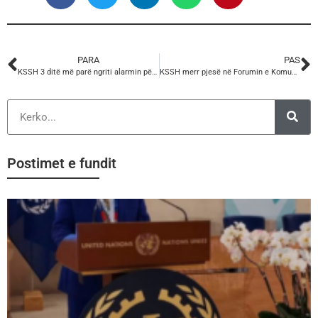
PARA
PAS
KSSH 3 ditë më parë ngriti alarmin për kantieret e ndërtimit, sot u shënua viktima e radhës!
KSSH merr pjesë në Forumin e Komuniteteve dhe Biznesit për Migracionin dhe Diasporën.
Postimet e fundit