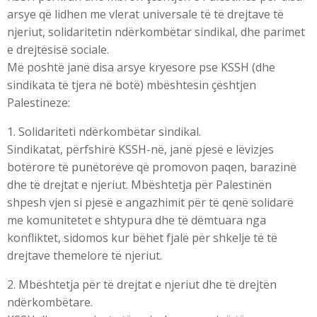
arsye që lidhen me vlerat universale të të drejtave të
njeriut, solidaritetin ndërkombëtar sindikal, dhe parimet
e drejtësisë sociale.
Më poshtë janë disa arsye kryesore pse KSSH (dhe
sindikata të tjera në botë) mbështesin çështjen
Palestineze:
1. Solidariteti ndërkombëtar sindikal.
Sindikatat, përfshirë KSSH-në, janë pjesë e lëvizjes
botërore të punëtorëve që promovon paqen, barazinë
dhe të drejtat e njeriut. Mbështetja për Palestinën
shpesh vjen si pjesë e angazhimit për të qenë solidarë
me komunitetet e shtypura dhe të dëmtuara nga
konfliktet, sidomos kur bëhet fjalë për shkelje të të
drejtave themelore të njeriut.
2. Mbështetja për të drejtat e njeriut dhe të drejtën
ndërkombëtare.