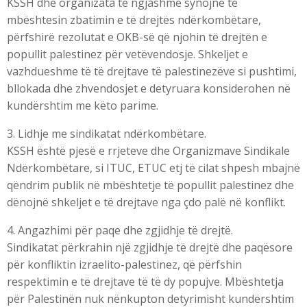
KSSH dhe organizata të ngjashme synojnë të
mbështesin zbatimin e të drejtës ndërkombëtare,
përfshirë rezolutat e OKB-së që njohin të drejtën e
popullit palestinez për vetëvendosje. Shkeljet e
vazhdueshme të të drejtave të palestinezëve si pushtimi,
bllokada dhe zhvendosjet e detyruara konsiderohen në
kundërshtim me këto parime.
3. Lidhje me sindikatat ndërkombëtare.
KSSH është pjesë e rrjeteve dhe Organizmave Sindikale
Ndërkombëtare, si ITUC, ETUC etj të cilat shpesh mbajnë
qëndrim publik në mbështetje të popullit palestinez dhe
dënojnë shkeljet e të drejtave nga çdo palë në konflikt.
4. Angazhimi për paqe dhe zgjidhje të drejtë.
Sindikatat përkrahin një zgjidhje të drejtë dhe paqësore
për konfliktin izraelito-palestinez, që përfshin
respektimin e të drejtave të të dy popujve. Mbështetja
për Palestinën nuk nënkupton detyrimisht kundërshtim