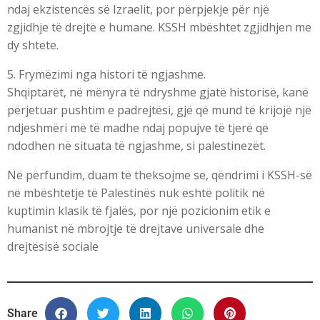
ndaj ekzistencës së Izraelit, por përpjekje për një
zgjidhje të drejtë e humane. KSSH mbështet zgjidhjen me
dy shtete.
5. Frymëzimi nga histori të ngjashme.
Shqiptarët, në mënyra të ndryshme gjatë historisë, kanë
përjetuar pushtim e padrejtësi, gjë që mund të krijojë një
ndjeshmëri më të madhe ndaj popujve të tjerë që
ndodhen në situata të ngjashme, si palestinezët.
Në përfundim, duam të theksojme se, qëndrimi i KSSH-së
në mbështetje të Palestinës nuk është politik në
kuptimin klasik të fjalës, por një pozicionim etik e
humanist në mbrojtje të drejtave universale dhe
drejtësisë sociale
Share