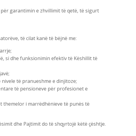
për garantimin e zhvillimit të qetë, të sigurt
torëve, të cilat kanë të bëjnë me:
arrje;
 si dhe funksionimin efektiv të Këshillit të
javë;
 nivele të pranueshme e dinjitoze;
entare të pensioneve për profesionet e
nt themelor i marrëdhënieve të punës të
imit dhe Pajtimit do të shqyrtojë këtë çështje.