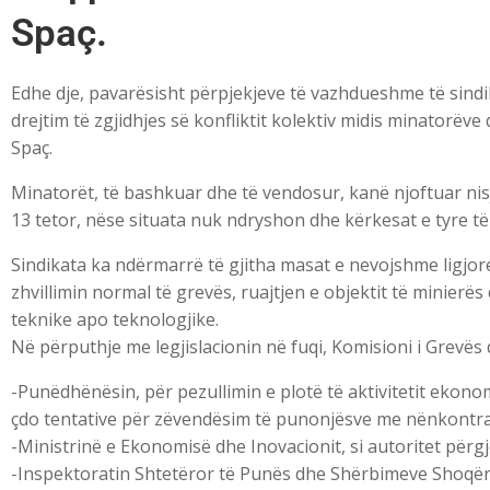
Spaç.
Edhe dje, pavarësisht përpjekjeve të vazhdueshme të sindi
drejtim të zgjidhjes së konfliktit kolektiv midis minatorë
Spaç.
Minatorët, të bashkuar dhe të vendosur, kanë njoftuar nis
13 tetor, nëse situata nuk ndryshon dhe kërkesat e tyre t
Sindikata ka ndërmarrë të gjitha masat e nevojshme ligjor
zhvillimin normal të grevës, ruajtjen e objektit të minier
teknike apo teknologjike.
Në përputhje me legjislacionin në fuqi, Komisioni i Grevës d
-Punëdhënësin, për pezullimin e plotë të aktivitetit ekono
çdo tentative për zëvendësim të punonjësve me nënkontra
-Ministrinë e Ekonomisë dhe Inovacionit, si autoritet për
-Inspektoratin Shtetëror të Punës dhe Shërbimeve Shoqëro