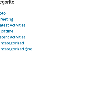
egorite
oto
reeting
atest Activities
joftime
ecent activities
ncategorized
ncategorized @sq