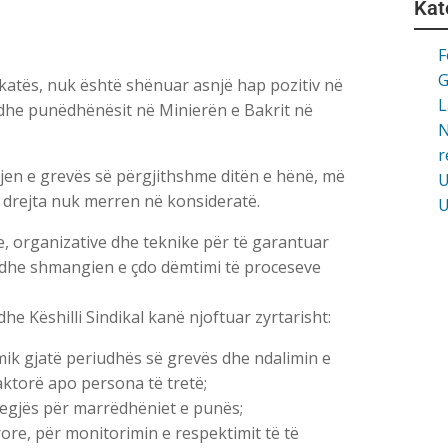
Kat
F
G
katës, nuk është shënuar asnjë hap pozitiv në
L
ve dhe punëdhënësit në Minierën e Bakrit në
N
r
jen e grevës së përgjithshme ditën e hënë, më
U
ë drejta nuk merren në konsideratë.
U
e, organizative dhe teknike për të garantuar
ës dhe shmangien e çdo dëmtimi të proceseve
he Këshilli Sindikal kanë njoftuar zyrtarisht:
mik gjatë periudhës së grevës dhe ndalimin e
ktorë apo persona të tretë;
gjegjës për marrëdhëniet e punës;
re, për monitorimin e respektimit të të