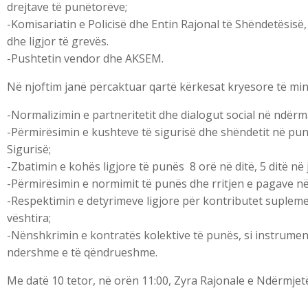
drejtave të punëtorëve;
-Komisariatin e Policisë dhe Entin Rajonal të Shëndetësisë, 
dhe ligjor të grevës.
-Pushtetin vendor dhe AKSEM.
Në njoftim janë përcaktuar qartë kërkesat kryesore të mina
-Normalizimin e partneritetit dhe dialogut social në ndërm
-Përmirësimin e kushteve të sigurisë dhe shëndetit në punë,
Sigurisë;
-Zbatimin e kohës ligjore të punës 8 orë në ditë, 5 ditë në 
-Përmirësimin e normimit të punës dhe rritjen e pagave në
-Respektimin e detyrimeve ligjore për kontributet suplem
vështira;
-Nënshkrimin e kontratës kolektive të punës, si instrume
ndershme e të qëndrueshme.
Me datë 10 tetor, në orën 11:00, Zyra Rajonale e Ndërmjetës