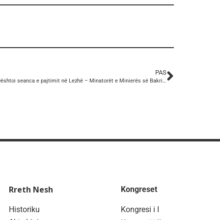
PAS
KSSH: Dështoi seanca e pajtimit në Lezhë – Minatorët e Minierës së Bakrit Spaç, nisin grevë pa afat të hënën.
Rreth Nesh
Kongreset
Historiku
Kongresi i I