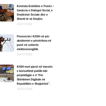
Kontrata Kolektive e Punës –
Garancia e Dialogut Social, e
Drejtësisë Sociale dhe e
Shtetit të së Drejtës.
26/07/2026
Prononcim i KSSH-së për
aksidentet e përsëritura në
punë në sektorin
elektroenergjitik.
26/07/2026
KSSH mori pjesë në tryezën
e konsultimit publik mbi
projektligjin e ri “Për
Shërbimet Digjitale në
Republikën e Shqipërisë”.
23/07/2026