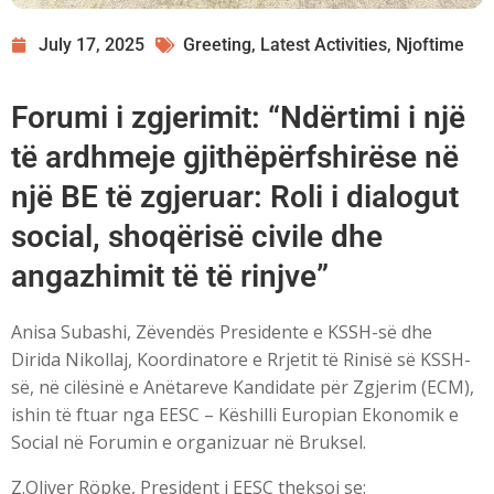
July 17, 2025
Greeting
,
Latest Activities
,
Njoftime
Forumi i zgjerimit: “Ndërtimi i një
të ardhmeje gjithëpërfshirëse në
një BE të zgjeruar: Roli i dialogut
social, shoqërisë civile dhe
angazhimit të të rinjve”
Anisa Subashi, Zëvendës Presidente e KSSH-së dhe
Dirida Nikollaj, Koordinatore e Rrjetit të Rinisë së KSSH-
së, në cilësinë e Anëtareve Kandidate për Zgjerim (ECM),
ishin të ftuar nga EESC – Këshilli Europian Ekonomik e
Social në Forumin e organizuar në Bruksel.
Z.Oliver Röpke, President i EESC theksoi se: