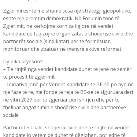
Zgjerimi është më shumë sesa një strategji gjeopolitike,
është një premtim demokratik. Në Forumin tonë të
Zgjerimit, ne kërkojmë korniza ligjore në vendet
kandidate që fuqizojnë organizatat e shoqërisë civile dhe
partnerët socialë (sindikatat) për të formësuar,
monitoruar dhe zbatuar në mënyrë aktive reformat.
Dy pika kryesore:
– Të rinjtë nga vendet kandidate duhet të jenë në zemër
të procesit të zgjerimit;
– Iniciativa jonë për Vendet Kandidate të BE-së po hyn në
një fazë të re, me fonde të reja të BE-së të siguruara deri
në vitin 2027 për të zgjeruar përfshirjen dhe për të
thelluar angazhimin e shoqërisë civile dhe partnerëve
socialë.
Partnerët Socialë, shoqëria civile dhe të rinjtë në vendet
kandidate jo vetëm që duhet të dëgjohen, por edhe të