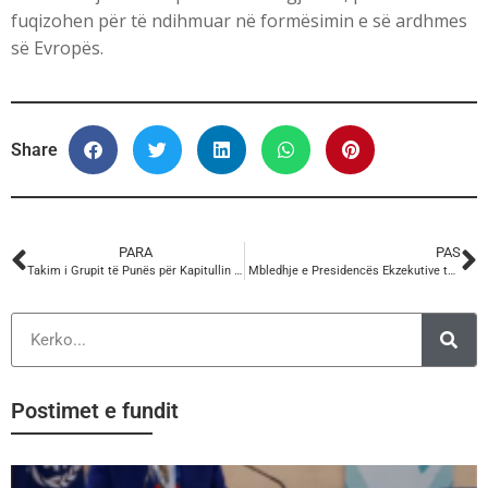
fuqizohen për të ndihmuar në formësimin e së ardhmes
së Evropës.
Share
PARA
PAS
Takim i Grupit të Punës për Kapitullin 23: Gjyqësori dhe të Drejtat Themelore.
Mbledhje e Presidencës Ekzekutive të KSSH-së.
Postimet e fundit