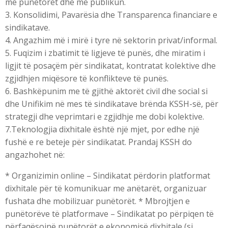
me punëtorët dhe me publikun.
3. Konsolidimi, Pavarësia dhe Transparenca financiare e
sindikatave.
4. Angazhim më i mirë i tyre në sektorin privat/informal.
5. Fuqizim i zbatimit të ligjeve të punës, dhe miratim i
ligjit të posaçëm për sindikatat, kontratat kolektive dhe
zgjidhjen miqësore të konflikteve të punës.
6. Bashkëpunim me të gjithë aktorët civil dhe social si
dhe Unifikim në mes të sindikatave brënda KSSH-së, për
strategji dhe veprimtari e zgjidhje me dobi kolektive.
7.Teknologjia dixhitale është një mjet, por edhe një
fushë e re beteje për sindikatat. Prandaj KSSH do
angazhohet në:
* Organizimin online – Sindikatat përdorin platformat
dixhitale për të komunikuar me anëtarët, organizuar
fushata dhe mobilizuar punëtorët. * Mbrojtjen e
punëtorëve të platformave – Sindikatat po përpiqen të
përfaqësojnë punëtorët e ekonomisë dixhitale (si