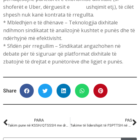
shoferët e Uber, dërguesit e ushqimit etj.), të cilët
shpesh nuk kanë kontrata të rregullta.
* Mbledhjen e të dhënave – Teknologjia dixhitale
ndihmon sindikatat të analizojnë kushtet e punës dhe të
ndërhyjnë më efektivisht.
* Sfidën për rregullim – Sindikatat angazhohen në
debate për të siguruar që platformat dixhitale të
zbatojnë të drejtat e punëtorëve dhe ligjet e punës.
Share
PARA
PAS
Takim pune në KSSH/QTSSSH me drejtues të Qendrës së Solidariteti të AFL-CIO në Tiranë.
Takime të lidershipit të FSPTTSH në filialet e “Postës Shqiptare” Sh.a. në Fier, Berat, Vlorë dhe Burrel.