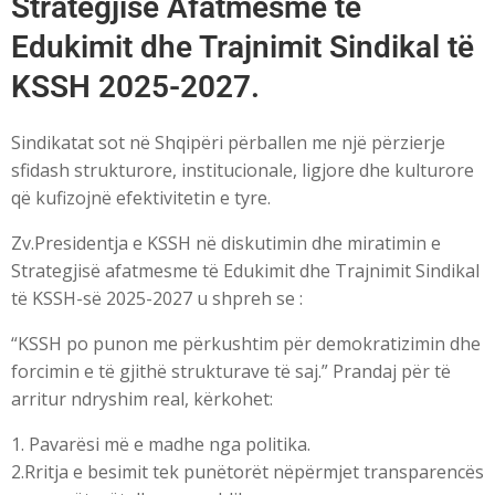
Strategjisë Afatmesme të
Edukimit dhe Trajnimit Sindikal të
KSSH 2025-2027.
Sindikatat sot në Shqipëri përballen me një përzierje
sfidash strukturore, institucionale, ligjore dhe kulturore
që kufizojnë efektivitetin e tyre.
Zv.Presidentja e KSSH në diskutimin dhe miratimin e
Strategjisë afatmesme të Edukimit dhe Trajnimit Sindikal
të KSSH-së 2025-2027 u shpreh se :
“KSSH po punon me përkushtim për demokratizimin dhe
forcimin e të gjithë strukturave të saj.” Prandaj për të
arritur ndryshim real, kërkohet:
1. Pavarësi më e madhe nga politika.
2.Rritja e besimit tek punëtorët nëpërmjet transparencës