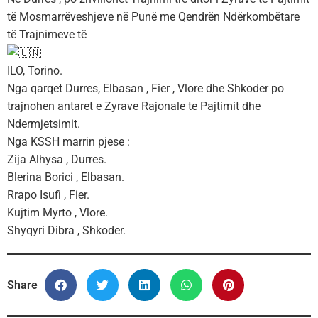
të Mosmarrëveshjeve në Punë me Qendrën Ndërkombëtare
të Trajnimeve të
ILO, Torino.
Nga qarqet Durres, Elbasan , Fier , Vlore dhe Shkoder po
trajnohen antaret e Zyrave Rajonale te Pajtimit dhe
Ndermjetsimit.
Nga KSSH marrin pjese :
Zija Alhysa , Durres.
Blerina Borici , Elbasan.
Rrapo Isufi , Fier.
Kujtim Myrto , Vlore.
Shyqyri Dibra , Shkoder.
Share