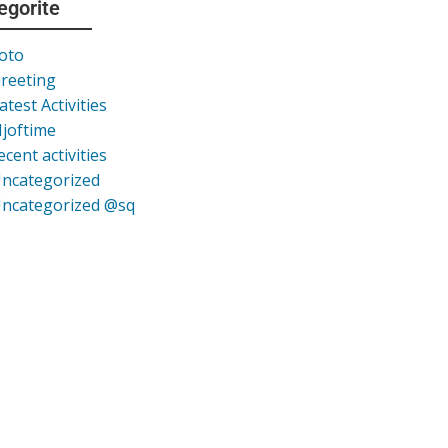
egorite
oto
reeting
atest Activities
joftime
ecent activities
ncategorized
ncategorized @sq