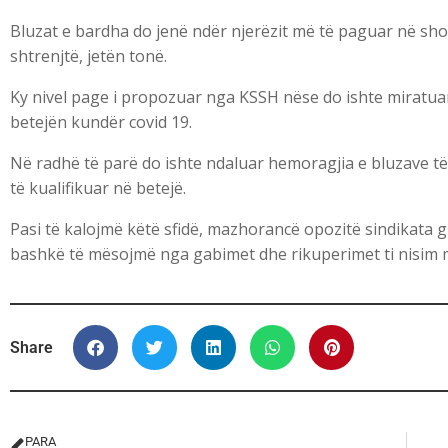
Bluzat e bardha do jenë ndër njerëzit më të paguar në sho
shtrenjtë, jetën tonë.
Ky nivel page i propozuar nga KSSH nëse do ishte miratuar
betejën kundër covid 19.
Në radhë të parë do ishte ndaluar hemoragjia e bluzave 
të kualifikuar në betejë.
Pasi të kalojmë këtë sfidë, mazhorancë opozitë sindikata g
bashkë të mësojmë nga gabimet dhe rikuperimet ti nisim me
Share
PARA