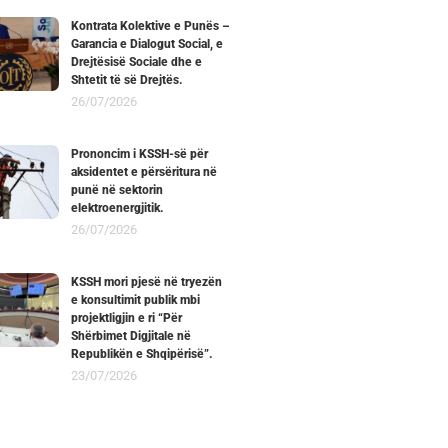
Kontrata Kolektive e Punës –
Garancia e Dialogut Social, e
Drejtësisë Sociale dhe e
Shtetit të së Drejtës.
26/07/2026
Prononcim i KSSH-së për
aksidentet e përsëritura në
punë në sektorin
elektroenergjitik.
26/07/2026
KSSH mori pjesë në tryezën
e konsultimit publik mbi
projektligjin e ri “Për
Shërbimet Digjitale në
Republikën e Shqipërisë”.
23/07/2026