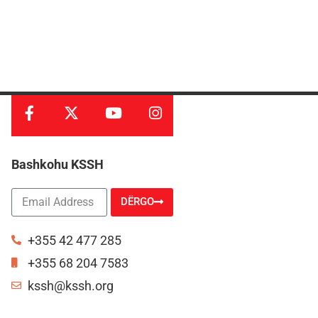
Bashkohu KSSH
DËRGO
Alternative:
+355 42 477 285
+355 68 204 7583
kssh@kssh.org