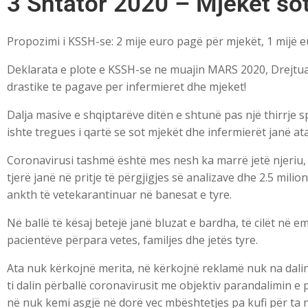
3 Shtator 2020 – Mjekët sot
Propozimi i KSSH-se: 2 mije euro pagë për mjekët, 1 mijë e
Deklarata e plote e KSSH-se ne muajin MARS 2020, Drejtua
drastike te pagave per infermieret dhe mjeket!
Dalja masive e shqiptarëve ditën e shtunë pas një thirrje 
ishte tregues i qartë se sot mjekët dhe infermierët janë at
Coronavirusi tashmë është mes nesh ka marrë jetë njeriu, 
tjerë janë në pritje të përgjigjes së analizave dhe 2.5 mili
ankth të vetekarantinuar në banesat e tyre.
Në ballë të kësaj betejë janë bluzat e bardha, të cilët në 
pacientëve përpara vetes, familjes dhe jetës tyre.
Ata nuk kërkojnë merita, në kërkojnë reklamë nuk na dal
ti dalin përballë coronavirusit me objektiv parandalimin e p
në nuk kemi asgjë në dorë vec mbështetjes pa kufi për ta n