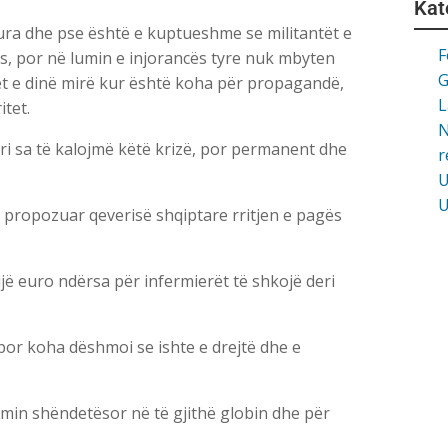
Kat
ura dhe pse është e kuptueshme se militantët e
F
, por në lumin e injorancës tyre nuk mbyten
G
ilët e dinë mirë kur është koha për propagandë,
L
tet.
N
ri sa të kalojmë këtë krizë, por permanent dhe
r
U
U
ka propozuar qeverisë shqiptare rritjen e pagës
jë euro ndërsa për infermierët të shkojë deri
 por koha dëshmoi se ishte e drejtë dhe e
min shëndetësor në të gjithë globin dhe për