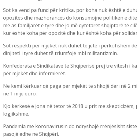
Sot ka vend pa fund për kritika, por koha nuk është e duh
opozitës dhe mazhorancës do konsumojnë politikën e ditës
më as familjarët e tyre dhe jo më qytetarët shqiptarë të c
kur është koha për opozitë dhe kur është koha për solidari
Sot respekti për mjekët nuk duhet të jetë i përkohshëm de
dinjiteti i tyre duhet të triumfojë mbi militantizmin.
Konfederata e Sindikatave të Shqipërisë prej tre vitesh i 
për mjekët dhe infermierët.
Ne kemi kërkuar që paga për mjekët të shkojë deri në 2 mi
në 1 mijë euro.
Kjo kërkesë e jona në tetor të 2018 u prit me skepticizëm,
logjikshme.
Pandemia me koronavirusin do ndryshojë rrënjësisht siste
pasojë edhe në Shqipëri.