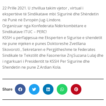
22 Prille 2021. U zhvillua takim vjetor , virtual i
ekspertëve të Sindikatave mbi: Sigurinë dhe Shëndetin
në Punë në Evropën Jug-Lindore.
Organizuar nga Konfederata Ndërkombëtare e
Sindikatave ITUC – PERC!
KSSH u perfajqesua me Eksperten e Sigurise e shendetit
ne pune mjeken e punes Doktoreshe Zvetllana
Skovoroti , Sekretaren e Pergjitheshme te Federates
Sindikale te Tekstilit dhe Fasonerise Znj.Suzana Lulaj dhe
i ngarkuari i Presidentit te KSSH Per Sigurine dhe
Shendetin ne pune Z.Ardian Kola.
Share