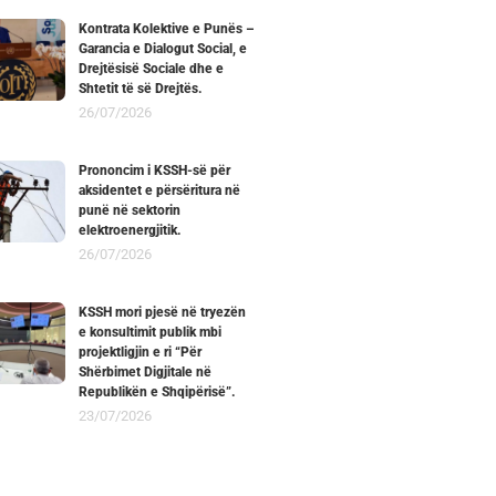
Kontrata Kolektive e Punës –
Garancia e Dialogut Social, e
Drejtësisë Sociale dhe e
Shtetit të së Drejtës.
26/07/2026
Prononcim i KSSH-së për
aksidentet e përsëritura në
punë në sektorin
elektroenergjitik.
26/07/2026
KSSH mori pjesë në tryezën
e konsultimit publik mbi
projektligjin e ri “Për
Shërbimet Digjitale në
Republikën e Shqipërisë”.
23/07/2026