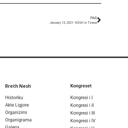
PAS
January 13, 2021- KSSH in Tirana
Rreth Nesh
Kongreset
Historiku
Kongresi i I
Akte Ligjore
Kongresi i II
Organizimi
Kongresi i III
Organigrama
Kongresi i IV
Galeria