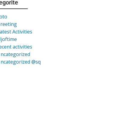
egorite
oto
reeting
atest Activities
joftime
ecent activities
ncategorized
ncategorized @sq