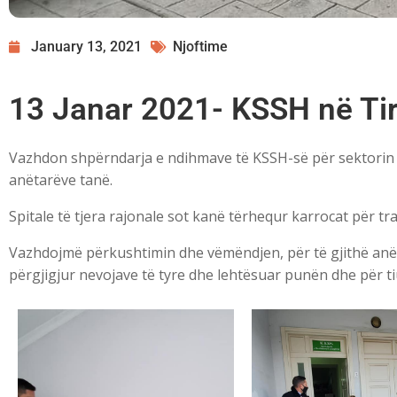
January 13, 2021
Njoftime
13 Janar 2021- KSSH në Ti
Vazhdon shpërndarja e ndihmave të KSSH-së për sektorin 
anëtarëve tanë.
Spitale të tjera rajonale sot kanë tërhequr karrocat për t
Vazhdojmë përkushtimin dhe vëmëndjen, për të gjithë anëta
përgjigjur nevojave të tyre dhe lehtësuar punën dhe për t