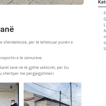
Kat
F
G
L
ranë
N
r
e shëndetësisë, për të lehtësuar punën e
U
U
ransportin e të sëmurëve.
rët tanë në të gjithë sektorët, për tiu
iu shërbyer me përgjegjshmëri.