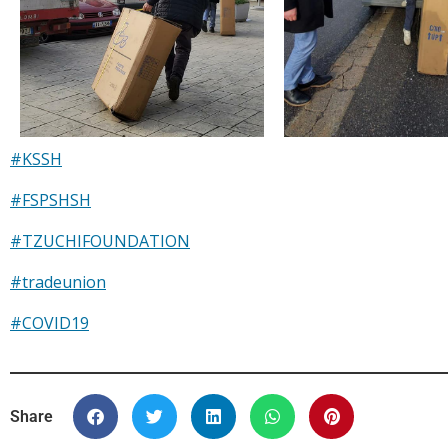
#KSSH
#FSPSHSH
#TZUCHIFOUNDATION
#tradeunion
#COVID19
Share