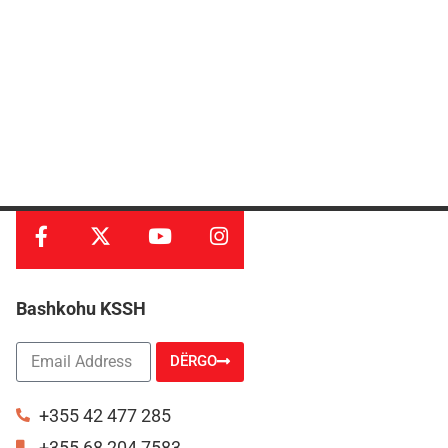
Bashkohu KSSH
DËRGO
Alternative:
+355 42 477 285
+355 68 204 7583