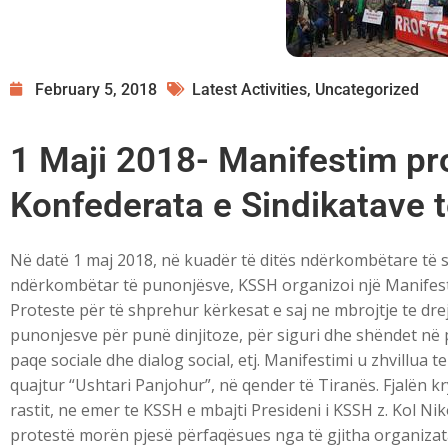
February 5, 2018
Latest Activities
,
Uncategorized
1 Maji 2018- Manifestim pr
Konfederata e Sindikatave t
Në datë 1 maj 2018, në kuadër të ditës ndërkombëtare të so
ndërkombëtar të punonjësve, KSSH organizoi një Manifes
Proteste për të shprehur kërkesat e saj ne mbrojtje te dre
punonjesve për punë dinjitoze, për siguri dhe shëndet në 
paqe sociale dhe dialog social, etj. Manifestimi u zhvillua te
quajtur “Ushtari Panjohur”, në qender të Tiranës. Fjalën k
rastit, ne emer te KSSH e mbajti Presideni i KSSH z. Kol Nik
protestë morën pjesë përfaqësues nga të gjitha organizat