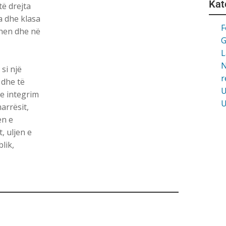
Kat
të drejta
a dhe klasa
F
tohen dhe në
G
L
N
si një
r
 dhe të
U
he integrim
U
arrësit,
en e
, uljen e
lik,