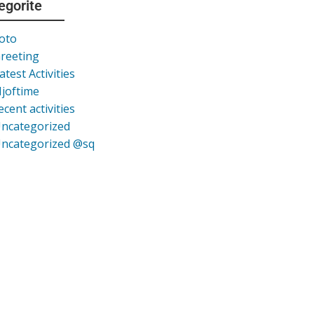
egorite
oto
reeting
atest Activities
joftime
ecent activities
ncategorized
ncategorized @sq