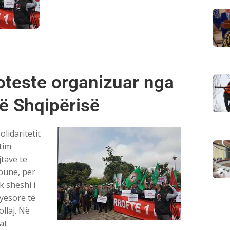
oteste organizuar nga
ë Shqipërisë
lidaritetit
tim
jtave te
punë, për
k sheshi i
ryesore të
ollaj. Në
at