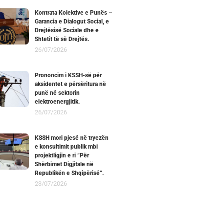
Kontrata Kolektive e Punës –
Garancia e Dialogut Social, e
Drejtësisë Sociale dhe e
Shtetit të së Drejtës.
26/07/2026
Prononcim i KSSH-së për
aksidentet e përsëritura në
punë në sektorin
elektroenergjitik.
26/07/2026
KSSH mori pjesë në tryezën
e konsultimit publik mbi
projektligjin e ri “Për
Shërbimet Digjitale në
Republikën e Shqipërisë”.
23/07/2026