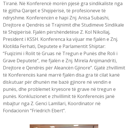
Tiranë. Në Konferencë morën pjesë gra sindikaliste nga
të gjitha Qarqet e Shqipërisë, të profesioneve të
ndryshme. Konferencën e hapi Znj. Anisa Subashi,
Drejtore e Qendrës së Trajnimit dhe Studimeve Sindikale
të Shqipërisë. Fjalën përshëndetëse Z. Kol Nikollaj,
President i KSSH. Konferenca ka vijuar me fjalën e Znj.
Klotilda Ferhati, Deputete e Parlamentit Shiptar:
“Fuqizimi i Rolit të Gruas në Tregun e Punës dhe Roli i
Grave Deputete”, me fjalën e Znj. Mirela Arqimandriti,
Drejtore e Qendrës për Aleancën Gjinore”. Gjatë zhvillimit
të Konferencës kanë marrë fjalën disa gra të cilat kanë
diskutuar për dhunën me bazë gjinore në vendin e
punës, dhe problemet kryesore të grave në tregun e
punës. Konkluzionet e zhvillimit të Konferencës janë
mbajtur nga Z. Genci Lamllari, Koordinator në
Fondacionin “Friedrich Ebert”.