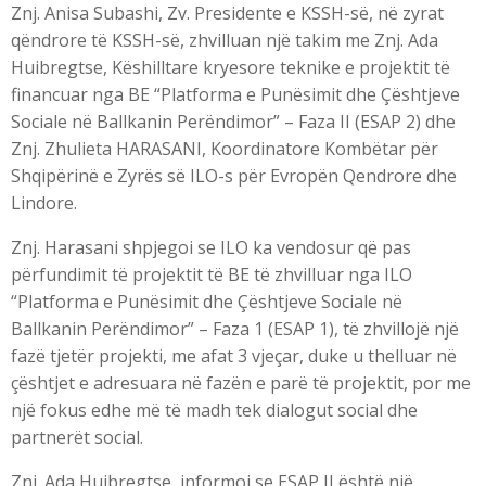
Znj. Anisa Subashi, Zv. Presidente e KSSH-së, në zyrat
qëndrore të KSSH-së, zhvilluan një takim me Znj. Ada
Huibregtse, Këshilltare kryesore teknike e projektit të
financuar nga BE “Platforma e Punësimit dhe Çështjeve
Sociale në Ballkanin Perëndimor” – Faza II (ESAP 2) dhe
Znj. Zhulieta HARASANI, Koordinatore Kombëtar për
Shqipërinë e Zyrës së ILO-s për Evropën Qendrore dhe
Lindore.
Znj. Harasani shpjegoi se ILO ka vendosur që pas
përfundimit të projektit të BE të zhvilluar nga ILO
“Platforma e Punësimit dhe Çështjeve Sociale në
Ballkanin Perëndimor” – Faza 1 (ESAP 1), të zhvillojë një
fazë tjetër projekti, me afat 3 vjeçar, duke u thelluar në
çështjet e adresuara në fazën e parë të projektit, por me
një fokus edhe më të madh tek dialogut social dhe
partnerët social.
Znj. Ada Huibregtse, informoi se ESAP II është një