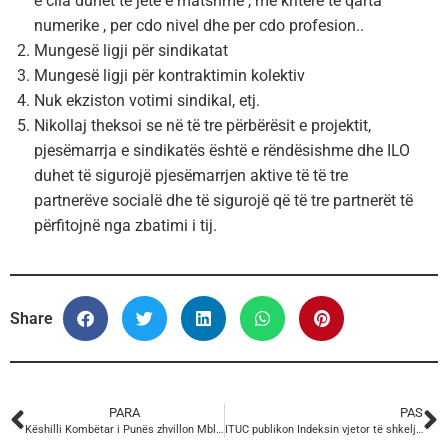
e cila duhet te jete e matshme , me kritere te qarta
numerike , per cdo nivel dhe per cdo profesion..
Mungesë ligji për sindikatat
Mungesë ligji për kontraktimin kolektiv
Nuk ekziston votimi sindikal, etj.
Nikollaj theksoi se në të tre përbërësit e projektit,
pjesëmarrja e sindikatës është e rëndësishme dhe ILO
duhet të sigurojë pjesëmarrjen aktive të të tre
partnerëve socialë dhe të sigurojë që të tre partnerët të
përfitojnë nga zbatimi i tij.
Share
PARA
PAS
Këshilli Kombëtar i Punës zhvillon Mbledhjen e radhës
ITUC publikon Indeksin vjetor të shkeljes së të drejtave sindikale në shkallë botërore