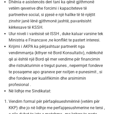
Dhënia e asistencës deri tani ka qënë gjithmonë
vetëm qeverive dhe forcimi i kapaciteteve të
partnerëve social, si pjesë e një hallke të të njëjtit
zinxhir janë lënë gjithmonë jashtë, pavarësisht
kërkesave të KSSH.
Ulur niveli i varësisë së ISSH , duke kaluar varsine tek
Ministria e Financave ,ne konflikt te pastert interesi.
Krijimi i AKPA ka përjashtuar partnerët nga
vendimmarrja (kthyer në Bord Konsultativ), ndërkohë
që ai është një Bord që mer vendime për financimin
dhe ristrukturimin e tregut punes , nepermjet fondeve
te posaqeme apo graneve per nxitjen e punesimit , si
dhe fondeve per kualifikimin dhe arsimimin
profesional .
Në lidhje me Sindikatat:
Vendim formal për përfaqësueshmërinë (vetëm për
KKP) dhe jo në lidhje me perfajqesushmerine ne tersi ,