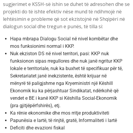
sugjerimet e KSSH-së ishin se duhet të adresohen dhe se
projekti do të ishte efektiv nëse mund të ndihmojë në
lehtësimin e probleme që sot ekzistojnë në Shqipëri në
dialogun social dhe tregun e punës, të tilla si:
Hapa mbrapa Dialogu Social në nivel kombëtar dhe
mos funksionimi normal i KKP.
Nuk ekziston DS në nivel territori, pasi: KKP nuk
funksionon sipas rregullores dhe nuk janë ngritur KKP
lokale e territoriale, nuk ka buxhet të specifikuar për të,
Sekretariatet janë inekzistente, është krijuar në
mënyrë të paligjshme nga Kryeministri një Këshill
Ekonomik ku ka përjashtuar Sindikatat, ndërkohë që
vendet e BE i kanë KKP si Këshilla Social-Ekonomik
(pra gjitjëpërfshirës), etj.
Ka rënie ekonomike dhe mos rritje produktiviteti
Papunësia e lartë, të rinjtë, gratë, Informaliteti i lartë
Deficiti dhe evazioni fiskal