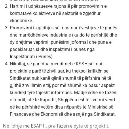
Hartimi i udhëzuesve rajonalë për promovimin e
kontratave kolektiveve në sektorët e zgjedhur
ekonomikë.
Promovimi i zgjidhjes së mosmarrëveshjeve të punës
dhe marrëdhënieve industriale (ku do të përfshijë dhe
dy drejtime veprimi: punësimi joformal dhe puna e
padeklaruar, si dhe inspektimi i punës nga
Inspektoriati i Punës)
Nikollaj, së pari dha mendimet e KSSH-së mbi
projektin e parë të zhvilluar, ku theksoi kritikën se
Sindikatat nuk kanë qënë shumë të përfshira në të
gjithë zhvillimin e tij, por më shumë ka pasur aspekt
kundrejt tyre thjesht informues. Madje edhe në fazën
e fundit, atë të Raportit, Shqipëria është i vetmi vend
që ka përfshirë vetëm disa nëpunës të Ministrisë së
Financave dhe Ekonomisë dhe asnjë nga Sindikatat.
Në lidhje me ESAP II, pra fazën e dytë të projektit,