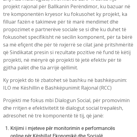
projekt rajonal për Ballkanin Perëndimor, ku bazuar në
tre komponentën kryesor ku fokusohet ky projekt, ka
filluar fazën e takimeve për të marë mendimet dhe
propozimet e partnerëve sociale se si dhe ku duhet të
fokusohet specifikisht në secilin komponent, për ta bërë
sa më efiçent dhe për të nxjerrë se cilat janë pritshmëritë
që Sindikatat presin si rezultate pozitive në fund të këtij
projekti, në mënyrë që projekti të jetë efektiv për të
gjitha palët dhe tia arrijë qëllimit.
Ky projekt do të zbatohet së bashku në bashkëpunim:
ILO me Këshillin e Bashkëpunimit Rajonal (RCC)
Projekti me fokus mbi Dialogun Social, për promovimin
dhe rritjen e efektivitetit të dialogut social trepalësh,
adresohet në tre komponentë të tij, që janë:
Krijimi i mjeteve për monitorimin e performancës
online për Këshillat Ekonomikë dhe Socialë.