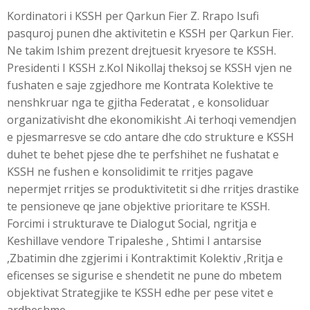
Kordinatori i KSSH per Qarkun Fier Z. Rrapo Isufi
pasquroj punen dhe aktivitetin e KSSH per Qarkun Fier.
Ne takim Ishim prezent drejtuesit kryesore te KSSH.
Presidenti I KSSH z.Kol Nikollaj theksoj se KSSH vjen ne
fushaten e saje zgjedhore me Kontrata Kolektive te
nenshkruar nga te gjitha Federatat , e konsoliduar
organizativisht dhe ekonomikisht .Ai terhoqi vemendjen
e pjesmarresve se cdo antare dhe cdo strukture e KSSH
duhet te behet pjese dhe te perfshihet ne fushatat e
KSSH ne fushen e konsolidimit te rritjes pagave
nepermjet rritjes se produktivitetit si dhe rritjes drastike
te pensioneve qe jane objektive prioritare te KSSH.
Forcimi i strukturave te Dialogut Social, ngritja e
Keshillave vendore Tripaleshe , Shtimi I antarsise
,Zbatimin dhe zgjerimi i Kontraktimit Kolektiv ,Rritja e
eficenses se sigurise e shendetit ne pune do mbetem
objektivat Strategjike te KSSH edhe per pese vitet e