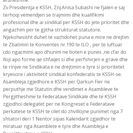
ardheshme.
Zv.Presidentja e KSSH, Znj.Anisa Subashi ne fjalen e saj
terhoqi vemendjen se trajmimi dhe kualifikimi
profesional dhe ai sindikal per KSSH do jete prioritet dhe
angazhim per te gjitha strukturat statutore.
Njekohesisht duhet te vazhdohet puna e mire ne drejtim
te Zbatimin te Konventes nr.190 te ILO , per te luftuar
cdo ngacmimi apo dhunim ne boten e punes ,ne cfar do
lloji apo forme qe shfaqet si dhe perfshirjen e grave dhe
te rinjve ne Sindikata e ne drejtimin e tyre si prioritetet
kryesore i aktivitetit sindikal konfederativ te KSSH-se.
Asambleja zgjedhore e KSSH per Qarkun Fier ne
perputhje me Statutin dhe vendimet e Asambleve te
Pergjitheshme te Federatave Sindikale dhe te KSSH
zgjodhoi delegatet per ne Kongreset e Federatave
perkatese te KSSH te cilet do zhvillojne punimet nga 7
shtatori deri 1 Nentor sipas Kalendarit zgjedhor te
miratuar nga Asamblete e tyre dhe Asambleja e