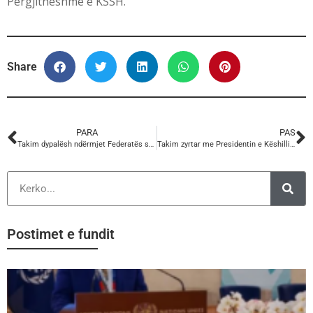
Pergjitheshme e KSSH.
Share
PARA
PAS
Takim dypalësh ndërmjet Federatës së Sindikatës së Punonjësve të Transportit dhe Telekomunikacionit
Takim zyrtar me Presidentin e Këshillit Ekonomik e Social Europian (EESC) dhe Kabinetin e tij në Zyrat e KSSH-së
Postimet e fundit