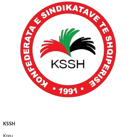
KSSH
Kreu