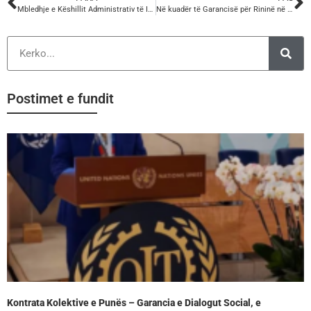
Mbledhje e Këshillit Administrativ të Institutit të Sigurimeve Shoqërore
Në kuadër të Garancisë për Rininë në Shqipëri, si një nga programet më të rëndësishme kryesore të BE-së
Postimet e fundit
Kontrata Kolektive e Punës – Garancia e Dialogut Social, e