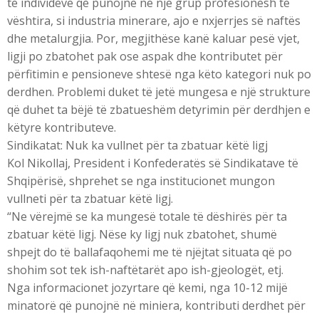
të individëve që punojnë në një grup profesionesh të
vështira, si industria minerare, ajo e nxjerrjes së naftës
dhe metalurgjia. Por, megjithëse kanë kaluar pesë vjet,
ligji po zbatohet pak ose aspak dhe kontributet për
përfitimin e pensioneve shtesë nga këto kategori nuk po
derdhen. Problemi duket të jetë mungesa e një strukture
që duhet ta bëjë të zbatueshëm detyrimin për derdhjen e
këtyre kontributeve.
Sindikatat: Nuk ka vullnet për ta zbatuar këtë ligj
Kol Nikollaj, President i Konfederatës së Sindikatave të
Shqipërisë, shprehet se nga institucionet mungon
vullneti për ta zbatuar këtë ligj.
“Ne vërejmë se ka mungesë totale të dëshirës për ta
zbatuar këtë ligj. Nëse ky ligj nuk zbatohet, shumë
shpejt do të ballafaqohemi me të njëjtat situata që po
shohim sot tek ish-naftëtarët apo ish-gjeologët, etj.
Nga informacionet jozyrtare që kemi, nga 10-12 mijë
minatorë që punojnë në miniera, kontributi derdhet për