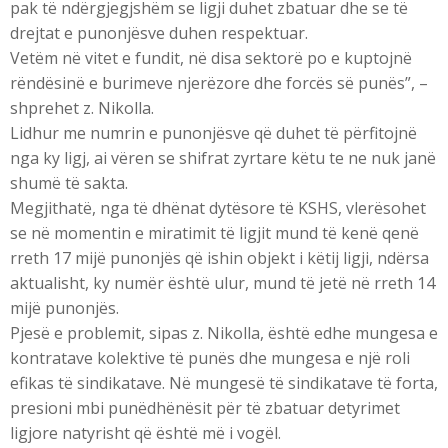
pak të ndërgjegjshëm se ligji duhet zbatuar dhe se të
drejtat e punonjësve duhen respektuar.
Vetëm në vitet e fundit, në disa sektorë po e kuptojnë
rëndësinë e burimeve njerëzore dhe forcës së punës”, –
shprehet z. Nikolla.
Lidhur me numrin e punonjësve që duhet të përfitojnë
nga ky ligj, ai vëren se shifrat zyrtare këtu te ne nuk janë
shumë të sakta.
Megjithatë, nga të dhënat dytësore të KSHS, vlerësohet
se në momentin e miratimit të ligjit mund të kenë qenë
rreth 17 mijë punonjës që ishin objekt i këtij ligji, ndërsa
aktualisht, ky numër është ulur, mund të jetë në rreth 14
mijë punonjës.
Pjesë e problemit, sipas z. Nikolla, është edhe mungesa e
kontratave kolektive të punës dhe mungesa e një roli
efikas të sindikatave. Në mungesë të sindikatave të forta,
presioni mbi punëdhënësit për të zbatuar detyrimet
ligjore natyrisht që është më i vogël.