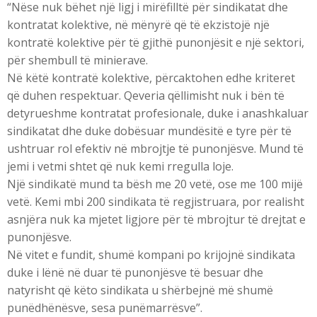
“Nëse nuk bëhet një ligj i mirëfilltë për sindikatat dhe
kontratat kolektive, në mënyrë që të ekzistojë një
kontratë kolektive për të gjithë punonjësit e një sektori,
për shembull të minierave.
Në këtë kontratë kolektive, përcaktohen edhe kriteret
që duhen respektuar. Qeveria qëllimisht nuk i bën të
detyrueshme kontratat profesionale, duke i anashkaluar
sindikatat dhe duke dobësuar mundësitë e tyre për të
ushtruar rol efektiv në mbrojtje të punonjësve. Mund të
jemi i vetmi shtet që nuk kemi rregulla loje.
Një sindikatë mund ta bësh me 20 vetë, ose me 100 mijë
vetë. Kemi mbi 200 sindikata të regjistruara, por realisht
asnjëra nuk ka mjetet ligjore për të mbrojtur të drejtat e
punonjësve.
Në vitet e fundit, shumë kompani po krijojnë sindikata
duke i lënë në duar të punonjësve të besuar dhe
natyrisht që këto sindikata u shërbejnë më shumë
punëdhënësve, sesa punëmarrësve”.