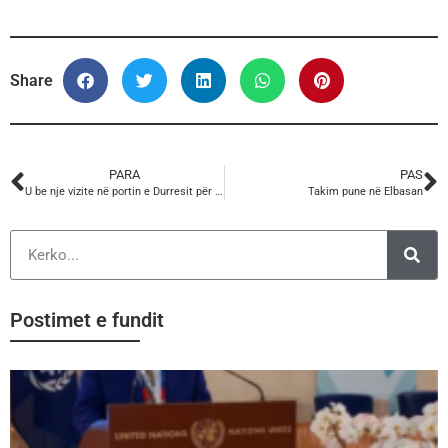
Share
PARA
PAS
U be nje vizite në portin e Durresit për të kryer inspektimin e anijeve për sa i përket kushteve të jetesës dhe punës në anije – Konventa e ILO për Punën e Detarëve (MLC 2006)
Takim pune në Elbasan
Postimet e fundit