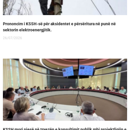
Prononcim i KSSH-së për aksidentet e përsëritura në punë në
sektorin elektroenergjitik.
26/07/2026
KSSH mori pjesë në tryezën e konsultimit publik mbi projektligjin e