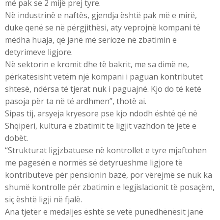
më pak se 2 mijë prej tyre.
Në industrinë e naftës, gjendja është pak më e mirë,
duke qenë se në përgjithësi, aty veprojnë kompani të
mëdha huaja, që janë më serioze në zbatimin e
detyrimeve ligjore.
Në sektorin e kromit dhe të bakrit, me sa dimë ne,
përkatësisht vetëm një kompani i paguan kontributet
shtesë, ndërsa të tjerat nuk i paguajnë. Kjo do të ketë
pasoja për ta në të ardhmen”, thotë ai.
Sipas tij, arsyeja kryesore pse kjo ndodh është që në
Shqipëri, kultura e zbatimit të ligjit vazhdon të jetë e
dobët.
“Strukturat ligjzbatuese në kontrollet e tyre mjaftohen
me pagesën e normës së detyrueshme ligjore të
kontributeve për pensionin bazë, por vërejmë se nuk ka
shumë kontrolle për zbatimin e legjislacionit të posaçëm,
siç është ligji në fjalë.
Ana tjetër e medaljes është se vetë punëdhënësit janë