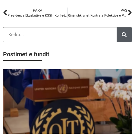
PARA
PAS
Presidenca Ekzekutive e KSSH Konfederata e Sindikatave te Shqiperise pret në Selinë Qëndrore të saj Anëtarët e Komitetit Konfederal të Confederația Națională a Sindicatelor din Moldova
Rinënshkruhet Kontrata Kolektive e Punës ndërmjet MSHMS-KSSH. 2024-2027
Postimet e fundit