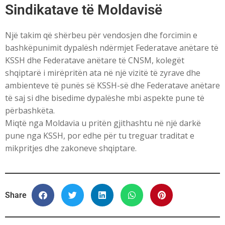
Sindikatave të Moldavisë
Një takim që shërbeu për vendosjen dhe forcimin e
bashkëpunimit dypalësh ndërmjet Federatave anëtare të
KSSH dhe Federatave anëtare të CNSM, kolegët
shqiptarë i mirëpritën ata në një vizitë të zyrave dhe
ambienteve të punës së KSSH-së dhe Federatave anëtare
të saj si dhe bisedime dypalëshe mbi aspekte pune të
përbashkëta.
Miqtë nga Moldavia u pritën gjithashtu në një darkë
pune nga KSSH, por edhe për tu treguar traditat e
mikpritjes dhe zakoneve shqiptare.
Share